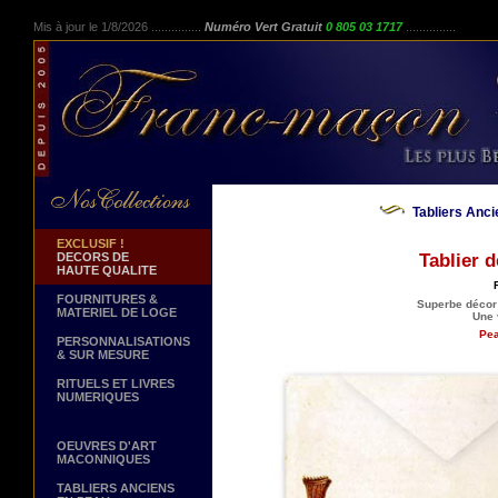
Mis à jour le 1/8/2026 ...............
Numéro Vert Gratuit
0 805 03 1717
...............
Tabliers Anci
EXCLUSIF !
DECORS DE
Tablier d
HAUTE QUALITE
FOURNITURES &
Superbe décor 
MATERIEL DE LOGE
Une 
Pea
PERSONNALISATIONS
& SUR MESURE
RITUELS ET LIVRES
NUMERIQUES
OEUVRES D'ART
MACONNIQUES
TABLIERS ANCIENS