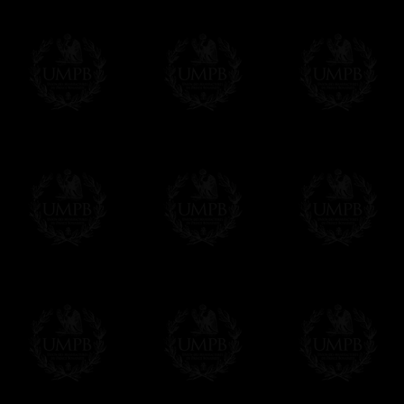
ceinture et d'une attache serpent traditionn
Une exclusivité Franc-maçon Collection.
Vous ne trouverez ces tabliers que chez 
sommes les seuls à disposer du savoir faire 
En savoir plus sur notre qualité de fabricati
Livraison
Tous nos produits bénéficient d'une livraiso
surface de la terre...
Nous pouvons aussi assurer une livraiso
Cliquez ici pour bénéficier de ces services.
Si c'est un cadeau...
Vous pouvez ajouter un message personnel 
carte maçonnique et enverrons le colis de v
cadeau. Ce service est gratuit, bien évide
Cliquez ici pour écrire votre message
Paiement en ligne