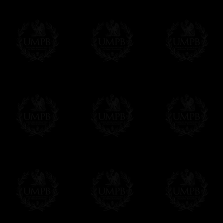
Le règlement en ligne est assuré par
Payp
cryptage 128bits.
Vous pouvez régler avec vos cartes d
OBLIGE D'AVOIR UN COMPTE PAYPAL.
Franc-maçon Collection n'a à aucun momen
Les prix sont indiqués en euros. Pour votr
devises en cliquant sur
$ £
. Votre command
automatiquement dans votre devise au cour
En savoir plus...
Notez que vous serez débité par la soc