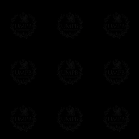
13 Sautoirs d'Officiers
13 Bijoux 
Rite Français Traditionnel
Rite Franç
Nom de la Loge brodé main
Etain finit
Haute Qualité
Si vous ne trouvez pas ici 
tous nos articles
contact@fre