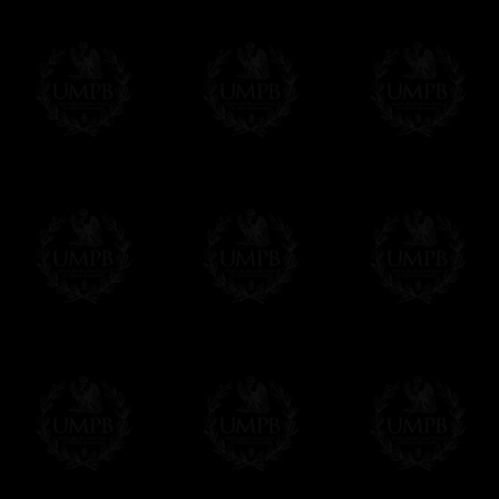
Tablier de Passé Maître
Tablier d
Rite Français Traditionnel
Rite Franç
Haute Qualité - Soie
Haute Qua
Broderie Main
Broderie 
Sautoir de Passé Maître
10 Sautoir
Rite Français Traditionnel
Rite Franç
Nom de la Loge brodé main
Nom de la
Haute Qualité
Haute Qua