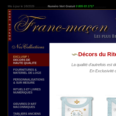
Mis à jour le 1/8/2026 ...............
Numéro Vert Gratuit
0 805 03 1717
...............
Décors du Rit
EXCLUSIF !
DECORS DE
HAUTE QUALITE
La qualité d'autrefois est 
FOURNITURES &
En Exclusivité
MATERIEL DE LOGE
PERSONNALISATIONS
& SUR MESURE
RITUELS ET LIVRES
NUMERIQUES
OEUVRES D'ART
MACONNIQUES
TABLIERS ANCIENS