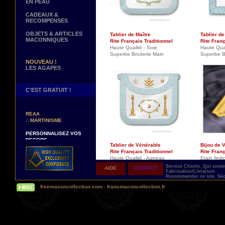
EN PEAU
CADEAUX &
RECOMPENSES
OBJETS & ARTICLES
Tablier de Maître
Tablier de
MACONNIQUES
Rite Français Traditionnel
Rite Franç
Haute Qualité - Soie
Haute Qua
Superbe Broderie Main
Superbe B
NOUVEAU !
LES AGAPES
C'EST GRATUIT !
NOUVEAUX DECORS !
∴
TABLIERS 12° ET 14°
REAA
∴
MARTINISME
PERSONNALISEZ VOS
DECORS
VOTRE NOM BRODE A LA
Tablier de Vénérable
Bijou de 
MAIN SUR VOTRE
Rite Français Traditionnel
Rite Franç
TABLIER, VORE CORDON
Haute Qualité - Agneau
Etain finit
OU VOTRE SAUTOIR
Broderie Main
Service Clients.
Qui som
AIDE
CONTACT
Fabrication/Livraison.
NOUVELLE PAGE !
Recommander ce site.
Séc
∴
TEMOIGNAGES
freemasoncollection.com
-
francmaconcollection.fr
CLIENTS
NOUS RECHERCHONS...
DES REPRESENTANTS
Contactez-nous ici