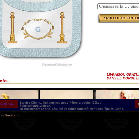
LIVRAISON GRATU
DANS LE MONDE E
nfo...
Service Clients.
Qui sommes nous ?
Nos produits.
Délais
CONTACT
Fabrication/Livraison.
Recommander ce site.
Sécurité et confidentialité.
Mentions légales.
Liens.
collection.fr