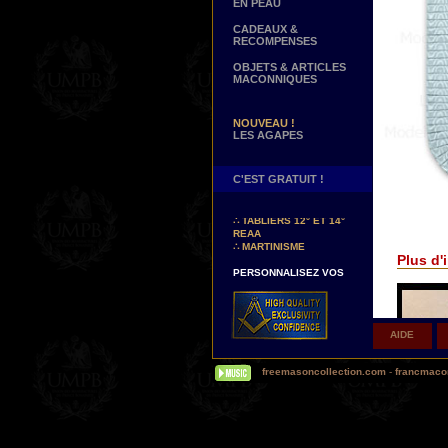
EN PEAU
CADEAUX &
RECOMPENSES
OBJETS & ARTICLES
MACONNIQUES
NOUVEAU !
LES AGAPES
C'EST GRATUIT !
NOUVEAUX DECORS !
∴
TABLIERS 12° ET 14°
REAA
∴
MARTINISME
Plus d'i
PERSONNALISEZ VOS
DECORS
VOTRE NOM BRODE A LA
MAIN SUR VOTRE
TABLIER, VORE CORDON
OU VOTRE SAUTOIR
AIDE
NOUVELLE PAGE !
∴
TEMOIGNAGES
freemasoncollection.com
-
francmacon
CLIENTS
NOUS RECHERCHONS...
DES REPRESENTANTS
Contactez-nous ici