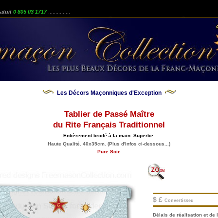
atuit
0 805 03 1717
...............
Les Décors Maçonniques d'Exception
Tablier de Passé Maître
du Rite Français Traditionnel
Entièrement brodé à la main. Superbe.
Haute Qualité. 40x35cm. (Plus d'Infos ci-dessous...)
Pure Soie
$ £
Convertisseur.
Délais de réalisation et de l