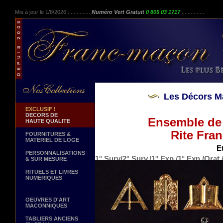
Mis à jour le 1/8/2026 ...............
Numéro Vert Gratuit
0 805 03 1717
...............
Les Décors M
EXCLUSIF !
DECORS DE
Ensemble de 
HAUTE QUALITE
Rite Fran
FOURNITURES &
MATERIEL DE LOGE
Et
PERSONNALISATIONS
1° Surv/2° Surv./1° Exp./1° Exp./Ora
& SUR MESURE
RITUELS ET LIVRES
NUMERIQUES
OEUVRES D'ART
MACONNIQUES
TABLIERS ANCIENS