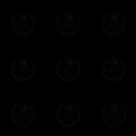
Tous nos articles étant réalisés spécialemen
des délais de réalisation.
En savoir plus sur les temps de fabrication e
Si c'est un cadeau...
Vous pouvez ajouter un message personnel 
carte maçonnique et enverrons le colis de v
cadeau. Ce service est gratuit, bien évide
Cliquez ici pour écrire votre message
Paiement en ligne
Le règlement en ligne est assuré par
Payp
cryptage 128bits.
Vous pouvez régler avec vos cartes d
OBLIGE D'AVOIR UN COMPTE PAYPAL.
Franc-maçon Collection n'a à aucun momen
Les prix sont indiqués en euros. Pour votr
devises en cliquant sur
$ £
. Votre command
automatiquement dans votre devise au cour
En savoir plus...
Notez que vous serez débité par la soc