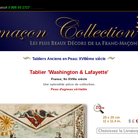
atuit
0 805 03 1717
...............
Tabliers Anciens en Peau: XVIIIème siècle
Tablier 'Washington & Lafayette'
France, fin XVIIIe siècle
Une splendide pièce de collection.
Peau d'agneau véritable
28 x 29 cm
$ £
€
11 x 11.4 in.