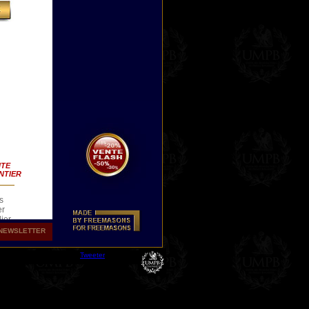
ITE
NTIER
s
er
lier
NEWSLETTER
Tweeter
n