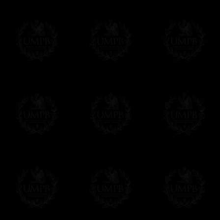
- Livraison gratuite mais sans suivi, ni assu
Tous nos articles étant réalisés spécialemen
des délais de réalisation.
En savoir plus sur les temps de fabrication e
Si c'est un cadeau...
Vous pouvez ajouter un message personnel 
carte maçonnique et enverrons le colis de v
cadeau. Ce service est gratuit, bien évide
Cliquez ici pour écrire votre message
Paiement en ligne
Le règlement en ligne est assuré par
Payp
cryptage 128bits.
Vous pouvez régler avec vos cartes d
OBLIGE D'AVOIR UN COMPTE PAYPAL.
Franc-maçon Collection n'a à aucun momen
Les prix sont indiqués en euros. Pour votr
devises en cliquant sur
$ £
. Votre command
automatiquement dans votre devise au cour
En savoir plus...
Notez que vous serez débité par la soc