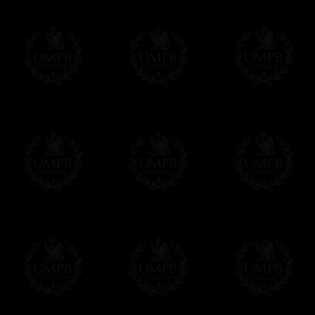
Δ
Nos rubans sont de véritables rubans m
intenses et reflets brillants. Qualité incom
sont plus épais.
Δ
Si nos sautoirs et baudriers ont un auss
doublure interne qui les renforce et leur 
Δ
Une broche est prévue au dos du sautoir 
Δ
Les globes sont en métal, bien sûr et pa
ou d'autres matériaux bas de gamme pour 
Δ
Tous nos décors sont créés en accord ave
des puissances maçonniques concernées.
Cet article peut être personnalisé ou mod
contacter, nous serons heureux de vous 
contact@freemasoncollection.com
Une exclusivité Franc-maçon Collection
Vous ne trouverez ces décors de haute qual
ailleurs. Ils ont été créés par Franc-maçon
rites et les réglements des puissances m
Modes de Livraison et Temps de 
Nous proposons 3 modes de livraison:
- Livraison avec suivi et assurance,
- Livraison urgente, à la demande,