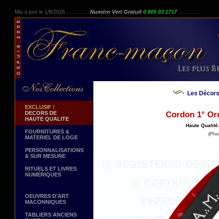
Mis à jour le 1/8/2026 ...............
Numéro Vert Gratuit
0 805 03 1717
...............
Les Décors
EXCLUSIF !
DECORS DE
Cordon 1° Or
HAUTE QUALITE
Haute Qualité
FOURNITURES &
(Plu
MATERIEL DE LOGE
PERSONNALISATIONS
& SUR MESURE
RITUELS ET LIVRES
NUMERIQUES
OEUVRES D'ART
MACONNIQUES
TABLIERS ANCIENS