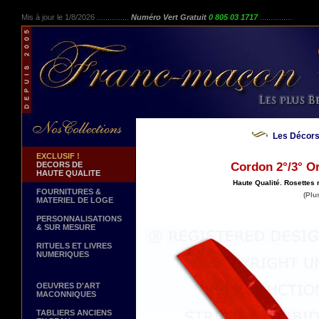
Mis à jour le 1/8/2026 ...............
Numéro Vert Gratuit
0 805 03 1717
...............
Les Décors
EXCLUSIF !
DECORS DE
Cordon 2°/3° O
HAUTE QUALITE
Haute Qualité. Rosettes
FOURNITURES &
(Plu
MATERIEL DE LOGE
PERSONNALISATIONS
& SUR MESURE
RITUELS ET LIVRES
NUMERIQUES
OEUVRES D'ART
MACONNIQUES
TABLIERS ANCIENS