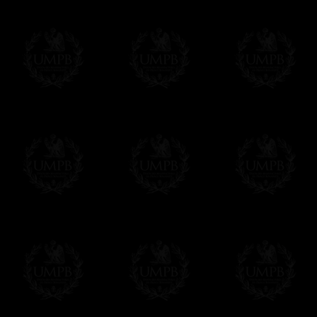
- Livraison gratuite mais sans suivi, ni assu
Tous nos articles étant réalisés spécialemen
des délais de réalisation.
En savoir plus sur les temps de fabrication e
Si c'est un cadeau...
Vous pouvez ajouter un message personnel 
carte maçonnique et enverrons le colis de v
cadeau. Ce service est gratuit, bien évide
Cliquez ici pour écrire votre message
Paiement en ligne
Le règlement en ligne est assuré par
Payp
cryptage 128bits.
Vous pouvez régler avec vos cartes d
OBLIGE D'AVOIR UN COMPTE PAYPAL.
Franc-maçon Collection n'a à aucun momen
Les prix sont indiqués en euros. Pour votr
devises en cliquant sur
$ £
. Votre command
automatiquement dans votre devise au cour
En savoir plus...
Notez que vous serez débité par la soc