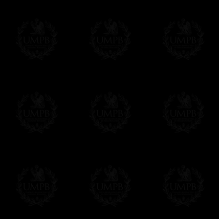
Δ
Nos rubans sont de véritables rubans m
intenses et reflets brillants. Qualité incom
sont plus épais.
Δ
Si nos sautoirs et baudriers ont un auss
doublure interne qui les renforce et leur 
Δ
Une broche est prévue au dos du sautoir 
Δ
Les globes sont en métal, bien sûr et pa
ou d'autres matériaux bas de gamme pour 
Δ
Tous nos décors sont créés en accord ave
des puissances maçonniques concernées.
Cet article peut être personnalisé ou mod
contacter, nous serons heureux de vous 
contact@freemasoncollection.com
Une exclusivité Franc-maçon Collection
Vous ne trouverez ces décors de haute qual
ailleurs. Ils ont été créés par Franc-maçon
rites et les réglements des puissances m
Modes de Livraison et Temps de 
Nous proposons 3 modes de livraison:
- Livraison avec suivi et assurance,
- Livraison urgente, à la demande,