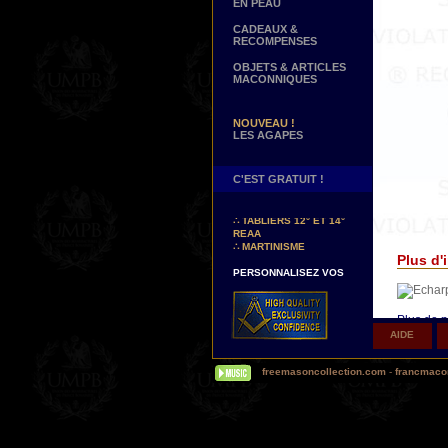
EN PEAU
CADEAUX &
RECOMPENSES
OBJETS & ARTICLES
MACONNIQUES
NOUVEAU !
LES AGAPES
C'EST GRATUIT !
NOUVEAUX DECORS !
∴
TABLIERS 12° ET 14°
REAA
∴
MARTINISME
Plus d'i
PERSONNALISEZ VOS
DECORS
VOTRE NOM BRODE A LA
MAIN SUR VOTRE
TABLIER, VORE CORDON
Plus de p
OU VOTRE SAUTOIR
AIDE
Δ
Nos sa
NOUVELLE PAGE !
les brode
∴
TEMOIGNAGES
freemasoncollection.com
-
francmacon
motifs su
CLIENTS
Δ
La plu
NOUS RECHERCHONS...
DES REPRESENTANTS
de votre 
Contactez-nous ici