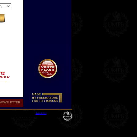
ITE
NTIER
NEWSLETTER
avec
nt,
Tweeter
 ou