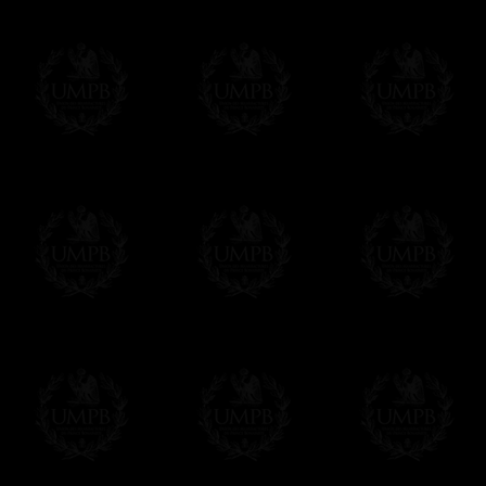
- Livraison gratuite mais sans suivi, ni assu
Tous nos articles étant réalisés spécialemen
des délais de réalisation.
En savoir plus sur les temps de fabrication e
Si c'est un cadeau...
Vous pouvez ajouter un message personnel 
carte maçonnique et enverrons le colis de v
cadeau. Ce service est gratuit, bien évide
Cliquez ici pour écrire votre message
Paiement en ligne
Le règlement en ligne est assuré par
Payp
cryptage 128bits.
Vous pouvez régler avec vos cartes d
OBLIGE D'AVOIR UN COMPTE PAYPAL.
Franc-maçon Collection n'a à aucun momen
Les prix sont indiqués en euros. Pour votr
devises en cliquant sur
$ £
. Votre command
automatiquement dans votre devise au cour
En savoir plus...
Notez que vous serez débité par la soc