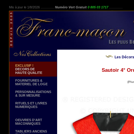
Mis à jour le 1/8/2026 ...............
Numéro Vert Gratuit
0 805 03 1717
...............
Les Décors
EXCLUSIF !
DECORS DE
Sautoir 4° Or
HAUTE QUALITE
FOURNITURES &
(Plu
MATERIEL DE LOGE
PERSONNALISATIONS
& SUR MESURE
RITUELS ET LIVRES
NUMERIQUES
OEUVRES D'ART
MACONNIQUES
TABLIERS ANCIENS