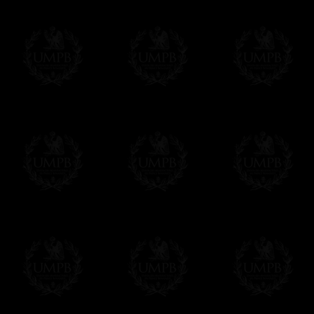
Δ
Nos rubans sont de véritables rubans m
intenses et reflets brillants. Qualité incom
sont plus épais.
Δ
Si nos sautoirs et baudriers ont un auss
doublure interne qui les renforce et leur 
Δ
Une broche est prévue au dos du sautoir 
Δ
Les globes sont en métal, bien sûr et pa
ou d'autres matériaux bas de gamme pour 
Δ
Tous nos décors sont créés en accord ave
des puissances maçonniques concernées.
Cet article peut être personnalisé ou mod
contacter, nous serons heureux de vous 
contact@freemasoncollection.com
Une exclusivité Franc-maçon Collection
Vous ne trouverez ces décors de haute qual
ailleurs. Ils ont été créés par Franc-maçon
rites et les réglements des puissances m
Modes de Livraison et Temps de 
Nous proposons 3 modes de livraison:
- Livraison avec suivi et assurance,
- Livraison urgente, à la demande,