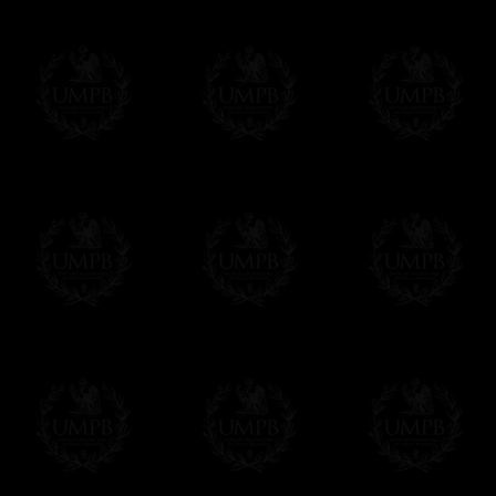
En savoir plus sur les temps de fabrication e
Si c'est un cadeau...
Vous pouvez ajouter un message personnel 
carte maçonnique et enverrons le colis de v
cadeau. Ce service est gratuit, bien évide
Cliquez ici pour écrire votre message
Paiement en ligne
Le règlement en ligne est assuré par
Payp
cryptage 128bits.
Vous pouvez régler avec vos cartes d
OBLIGE D'AVOIR UN COMPTE PAYPAL.
Franc-maçon Collection n'a à aucun momen
Les prix sont indiqués en euros. Pour votr
devises en cliquant sur
$ £
. Votre command
automatiquement dans votre devise au cour
En savoir plus...
Notez que vous serez débité par la soc