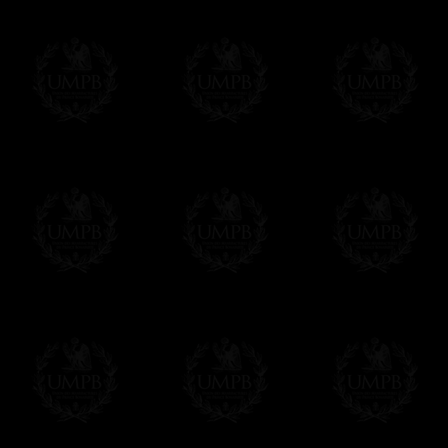
Δ
Certains de nos modèles sont réalisés en
synthétique) et il faut savoir que tous nos 
d'agneau et vice versa. Il suffit de demander
Δ
Nos rubans sont de véritables rubans m
intenses et reflets brillants. Qualité incom
sont plus épais et souvent plus larges
Δ
Nos tabliers sont brodés à la main, comm
machine faites à la chaîne qui défigurent auj
superbes, vous allez apprécier la différence
Δ
Les rosettes sont rigidifiées et montées 
des plis réguliers et parfaits.
Δ
Les taus et autres triangles (brodé à la 
rehausser leur beauté sur la peau d'agnea
Δ
Les ceintures ont été pensées pour être fa
d'un détail, mais vous apprécierez d'avoir
moment de mettre votre tablier.
- Autre détail: le crochet-serpent de ferme
Δ
Si nos tabliers ont un aussi beau tombé,
qui les renforce et leur donne un superbe 
Δ
Nous avons fait une grande poche au dos 
Δ
Tous nos tabliers sont accompagnés d'un
vous pourrez inscrire votre nom et celui de