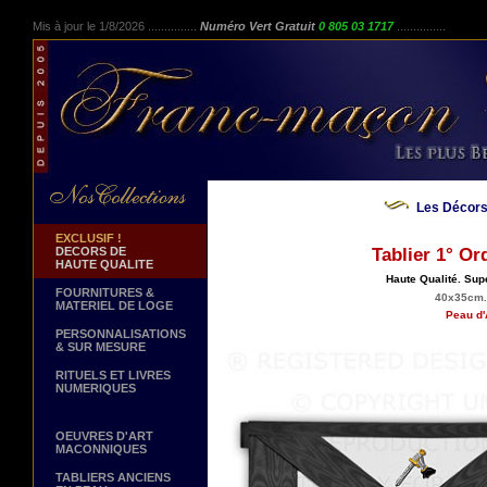
Mis à jour le 1/8/2026 ...............
Numéro Vert Gratuit
0 805 03 1717
...............
Les Décors
EXCLUSIF !
DECORS DE
Tablier 1° Or
HAUTE QUALITE
Haute Qualité. Sup
FOURNITURES &
40x35cm. 
MATERIEL DE LOGE
Peau d'
PERSONNALISATIONS
& SUR MESURE
RITUELS ET LIVRES
NUMERIQUES
OEUVRES D'ART
MACONNIQUES
TABLIERS ANCIENS