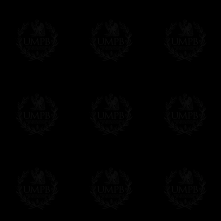
votre convenance.
Δ
Tous nos décors sont créés en accord ave
des puissances maçonniques concernées.
Cet article peut être personnalisé ou mod
contacter, nous serons heureux de vous 
contact@freemasoncollection.com
Une exclusivité Franc-maçon Collection
Vous ne trouverez ces décors de haute qual
ailleurs. Ils ont été créés par Franc-maçon
rites et les réglements des puissances m
Modes de Livraison et Temps de 
Nous proposons 3 modes de livraison:
- Livraison avec suivi et assurance,
- Livraison urgente, à la demande,
- Livraison gratuite mais sans suivi, ni assu
Tous nos articles étant réalisés spécialemen
des délais de réalisation.