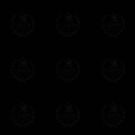
votre convenance.
Δ
Tous nos décors sont créés en accord ave
des puissances maçonniques concernées.
Cet article peut être personnalisé ou mod
contacter, nous serons heureux de vous 
contact@freemasoncollection.com
Une exclusivité Franc-maçon Collection
Vous ne trouverez ces décors de haute qual
ailleurs. Ils ont été créés par Franc-maçon
rites et les réglements des puissances m
Modes de Livraison et Temps de 
Nous proposons 3 modes de livraison:
- Livraison avec suivi et assurance,
- Livraison urgente, à la demande,
- Livraison gratuite mais sans suivi, ni assu
Tous nos articles étant réalisés spécialemen
des délais de réalisation.