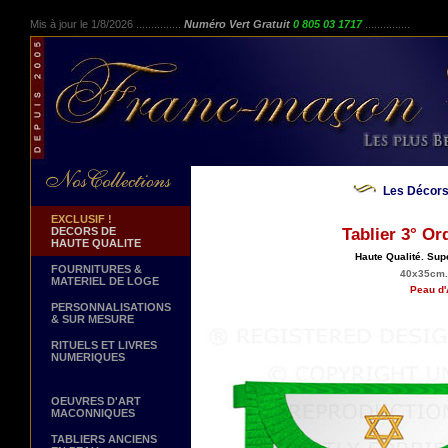
Mis à jour le 1/8/2026 ...............
Numéro Vert Gratuit
0 805 03 1717
...............
Les Décors
EXCLUSIF !
DECORS DE
Tablier 3° Or
HAUTE QUALITE
Haute Qualité. Sup
FOURNITURES &
40x35cm. 
MATERIEL DE LOGE
Peau d'
PERSONNALISATIONS
& SUR MESURE
RITUELS ET LIVRES
NUMERIQUES
OEUVRES D'ART
MACONNIQUES
TABLIERS ANCIENS