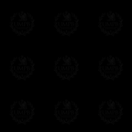
Δ
Certains de nos modèles sont réalisés en
synthétique) et il faut savoir que tous nos 
d'agneau et vice versa. Il suffit de demander
Δ
Nos rubans sont de véritables rubans m
intenses et reflets brillants. Qualité incom
sont plus épais et souvent plus larges
Δ
Nos tabliers sont brodés à la main, comm
machine faites à la chaîne qui défigurent auj
superbes, vous allez apprécier la différence
Δ
Les rosettes sont rigidifiées et montées 
des plis réguliers et parfaits.
Δ
Les taus et autres triangles (brodé à la 
rehausser leur beauté sur la peau d'agnea
Δ
Les ceintures ont été pensées pour être fa
d'un détail, mais vous apprécierez d'avoir
moment de mettre votre tablier.
- Autre détail: le crochet-serpent de ferme
Δ
Si nos tabliers ont un aussi beau tombé,
qui les renforce et leur donne un superbe 
Δ
Nous avons fait une grande poche au dos 
Δ
Tous nos tabliers sont accompagnés d'un
vous pourrez inscrire votre nom et celui de