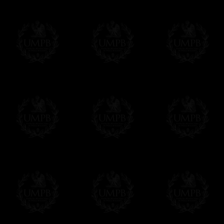
En savoir plus sur les temps de fabrication e
Si c'est un cadeau...
Vous pouvez ajouter un message personnel 
carte maçonnique et enverrons le colis de v
cadeau. Ce service est gratuit, bien évide
Cliquez ici pour écrire votre message
Paiement en ligne
Le règlement en ligne est assuré par
Payp
cryptage 128bits.
Vous pouvez régler avec vos cartes d
OBLIGE D'AVOIR UN COMPTE PAYPAL.
Franc-maçon Collection n'a à aucun momen
Les prix sont indiqués en euros. Pour votr
devises en cliquant sur
$ £
. Votre command
automatiquement dans votre devise au cour
En savoir plus...
Notez que vous serez débité par la soc