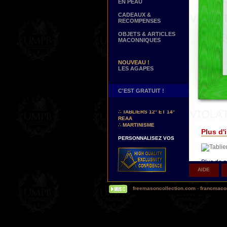
EN PEAU
CADEAUX &
RECOMPENSES
OBJETS & ARTICLES
MACONNIQUES
NOUVEAU !
LES AGAPES
C'EST GRATUIT !
NOUVEAUX DECORS !
∴
TABLIERS 12° ET 14°
REAA
∴
MARTINISME
Plus d'i
PERSONNALISEZ VOS
DECORS
VOTRE NOM BRODE A LA
MAIN SUR VOTRE
TABLIER, VORE CORDON
Plus de p
OU VOTRE SAUTOIR
AIDE
Δ
Nos ta
NOUVELLE PAGE !
autrefois.
∴
TEMOIGNAGES
freemasoncollection.com
-
francmacon
(Aujourd'
CLIENTS
mots pour
réalité e
NOUS RECHERCHONS...
vieillit...)
DES REPRESENTANTS
Contactez-nous ici