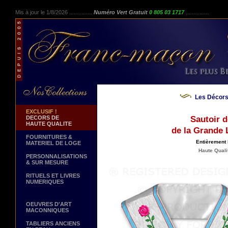
Mis à jour le 1/8/2026 ...............
Numéro Vert Gratuit
0 805 03 1717
...............
Les Décors
EXCLUSIF !
DECORS DE
Sautoir d
HAUTE QUALITE
de la Grande 
FOURNITURES &
Entièrement 
MATERIEL DE LOGE
Haute Qualit
PERSONNALISATIONS
& SUR MESURE
RITUELS ET LIVRES
NUMERIQUES
OEUVRES D'ART
MACONNIQUES
TABLIERS ANCIENS