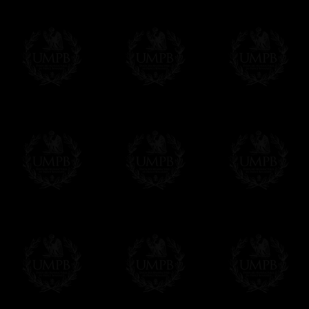
- Livraison gratuite mais sans suivi, ni assu
Tous nos articles étant réalisés spécialemen
des délais de réalisation.
En savoir plus sur les temps de fabrication e
Si c'est un cadeau...
Vous pouvez ajouter un message personnel 
carte maçonnique et enverrons le colis de v
cadeau. Ce service est gratuit, bien évide
Cliquez ici pour écrire votre message
Paiement en ligne
Le règlement en ligne est assuré par
Payp
cryptage 128bits.
Vous pouvez régler avec vos cartes d
OBLIGE D'AVOIR UN COMPTE PAYPAL.
Franc-maçon Collection n'a à aucun momen
Les prix sont indiqués en euros. Pour votr
devises en cliquant sur
$ £
. Votre command
automatiquement dans votre devise au cour
En savoir plus...
Notez que vous serez débité par la soc