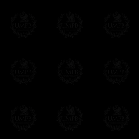
Δ
Nos rubans sont de véritables rubans m
intenses et reflets brillants. Qualité incom
sont plus épais.
Δ
Si nos sautoirs et baudriers ont un auss
doublure interne qui les renforce et leur 
Δ
Une broche est prévue au dos du sautoir 
Δ
Les globes sont en métal, bien sûr et pa
ou d'autres matériaux bas de gamme pour 
Δ
Tous nos décors sont créés en accord ave
des puissances maçonniques concernées.
Cet article peut être personnalisé ou mod
contacter, nous serons heureux de vous 
contact@freemasoncollection.com
Une exclusivité Franc-maçon Collection
Vous ne trouverez ces décors de haute qual
ailleurs. Ils ont été créés par Franc-maçon
rites et les réglements des puissances m
Modes de Livraison et Temps de 
Nous proposons 3 modes de livraison:
- Livraison avec suivi et assurance,
- Livraison urgente, à la demande,