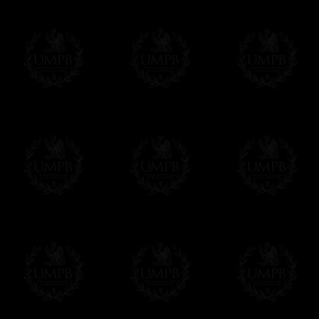
votre convenance.
Δ
Tous nos décors sont créés en accord ave
des puissances maçonniques concernées.
Cet article peut être personnalisé ou mod
contacter, nous serons heureux de vous 
contact@freemasoncollection.com
Une exclusivité Franc-maçon Collection
Vous ne trouverez ces décors de haute qual
ailleurs. Ils ont été créés par Franc-maçon
rites et les réglements des puissances m
Modes de Livraison et Temps de 
Nous proposons 3 modes de livraison:
- Livraison avec suivi et assurance,
- Livraison urgente, à la demande,
- Livraison gratuite mais sans suivi, ni assu
Tous nos articles étant réalisés spécialemen
des délais de réalisation.