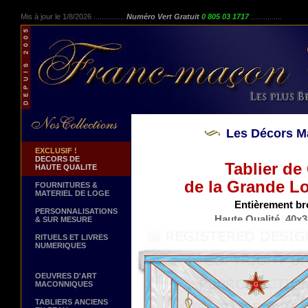
Mis à jour le 1/8/2026 ...............
Numéro Vert Gratuit
0 805 03 1717
...............
Les Décors M
EXCLUSIF !
DECORS DE
Tablier de
HAUTE QUALITE
de la Grande L
FOURNITURES &
MATERIEL DE LOGE
Entièrement bro
PERSONNALISATIONS
Haute Qualité. 40x3
& SUR MESURE
Peau d'Ag
RITUELS ET LIVRES
NUMERIQUES
OEUVRES D'ART
MACONNIQUES
TABLIERS ANCIENS