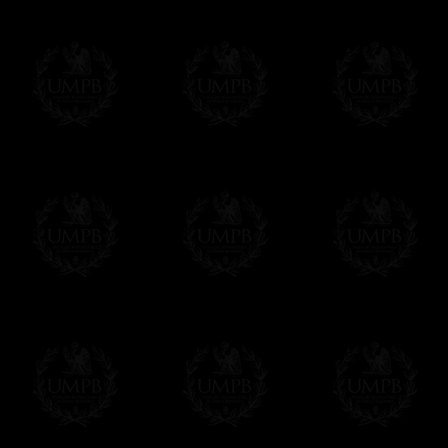
En savoir plus sur les temps de fabrication e
Si c'est un cadeau...
Vous pouvez ajouter un message personnel 
carte maçonnique et enverrons le colis de v
cadeau. Ce service est gratuit, bien évide
Cliquez ici pour écrire votre message
Paiement en ligne
Le règlement en ligne est assuré par
Payp
cryptage 128bits.
Vous pouvez régler avec vos cartes d
OBLIGE D'AVOIR UN COMPTE PAYPAL.
Franc-maçon Collection n'a à aucun momen
Les prix sont indiqués en euros. Pour votr
devises en cliquant sur
$ £
. Votre command
automatiquement dans votre devise au cour
En savoir plus...
Notez que vous serez débité par la soc