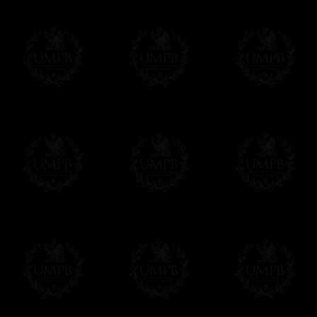
Δ
Certains de nos modèles sont réalisés en
synthétique) et il faut savoir que tous nos 
d'agneau et vice versa. Il suffit de demander
Δ
Nos rubans sont de véritables rubans m
intenses et reflets brillants. Qualité incom
sont plus épais et souvent plus larges
Δ
Nos tabliers sont brodés à la main, comm
machine faites à la chaîne qui défigurent auj
superbes, vous allez apprécier la différence
Δ
Les rosettes sont rigidifiées et montées 
des plis réguliers et parfaits.
Δ
Les taus et autres triangles (brodé à la 
rehausser leur beauté sur la peau d'agnea
Δ
Les ceintures ont été pensées pour être fa
d'un détail, mais vous apprécierez d'avoir
moment de mettre votre tablier.
- Autre détail: le crochet-serpent de ferme
Δ
Si nos tabliers ont un aussi beau tombé,
qui les renforce et leur donne un superbe 
Δ
Nous avons fait une grande poche au dos 
Δ
Tous nos tabliers sont accompagnés d'un
vous pourrez inscrire votre nom et celui de