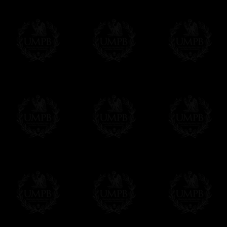
des délais de réalisation.
En savoir plus sur les temps de fabrication e
Si c'est un cadeau...
Vous pouvez ajouter un message personnel 
carte maçonnique et enverrons le colis de v
cadeau. Ce service est gratuit, bien évide
Cliquez ici pour écrire votre message
Paiement en ligne
Le règlement en ligne est assuré par
Payp
cryptage 128bits.
Vous pouvez régler avec vos cartes d
OBLIGE D'AVOIR UN COMPTE PAYPAL.
Franc-maçon Collection n'a à aucun momen
Les prix sont indiqués en euros. Pour votr
devises en cliquant sur
$ £
. Votre command
automatiquement dans votre devise au cour
En savoir plus...
Notez que vous serez débité par la soc