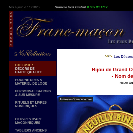
Mis à jour le 1/8/2026 ...............
Numéro Vert Gratuit
0 805 03 1717
...............
Les Décors
EXCLUSIF !
DECORS DE
Bijou de Grand Of
HAUTE QUALITE
- Nom de
FOURNITURES &
Haute Qua
MATERIEL DE LOGE
PERSONNALISATIONS
& SUR MESURE
RITUELS ET LIVRES
NUMERIQUES
OEUVRES D'ART
MACONNIQUES
TABLIERS ANCIENS