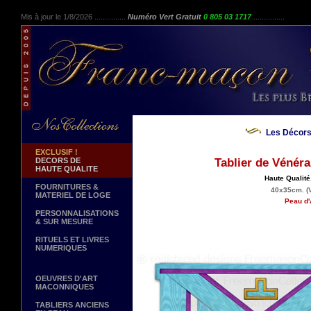
Mis à jour le 1/8/2026 ...............
Numéro Vert Gratuit
0 805 03 1717
...............
Les Décors
EXCLUSIF !
DECORS DE
Tablier de Vénér
HAUTE QUALITE
Haute Qualité
FOURNITURES &
40x35cm. (Vo
MATERIEL DE LOGE
Peau d'
PERSONNALISATIONS
& SUR MESURE
RITUELS ET LIVRES
NUMERIQUES
OEUVRES D'ART
MACONNIQUES
TABLIERS ANCIENS