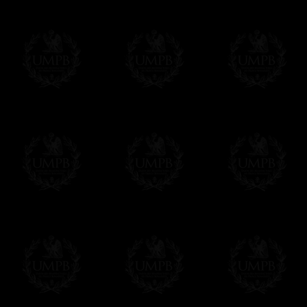
OBLIGE D'AVOIR UN COMPTE PAYPAL.
Franc-maçon Collection n'a à aucun momen
Les prix sont indiqués en euros. Pour votr
devises en cliquant sur
$ £
. Votre command
automatiquement dans votre devise au cour
En savoir plus...
Notez que vous serez débité par la soc