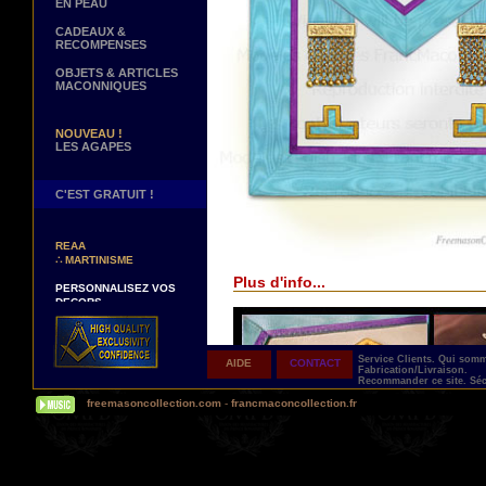
EN PEAU
CADEAUX &
RECOMPENSES
OBJETS & ARTICLES
MACONNIQUES
NOUVEAU !
LES AGAPES
C'EST GRATUIT !
NOUVEAUX DECORS !
∴
TABLIERS 12° ET 14°
REAA
∴
MARTINISME
Plus d'info...
PERSONNALISEZ VOS
DECORS
VOTRE NOM BRODE A LA
MAIN SUR VOTRE
TABLIER, VORE CORDON
OU VOTRE SAUTOIR
Service Clients.
Qui som
AIDE
CONTACT
Fabrication/Livraison.
NOUVELLE PAGE !
Recommander ce site.
Séc
∴
TEMOIGNAGES
freemasoncollection.com
-
francmaconcollection.fr
CLIENTS
NOUS RECHERCHONS...
DES REPRESENTANTS
Contactez-nous ici