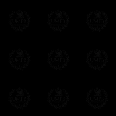
Plus de photos...
Δ
Nos tabliers sont réalisés dans de ple
autrefois.
(Aujourd'hui, la plupart des tabliers maçoni
mots pour dire imitations en plastique ! L
réalité en cuir reconstitué ou en croûte de c
vieillit...)
Δ
Certains de nos modèles sont réalisés en
synthétique) et il faut savoir que tous nos 
d'agneau et vice versa. Il suffit de demander
Δ
Nos rubans sont de véritables rubans m
intenses et reflets brillants. Qualité incom
sont plus épais et souvent plus larges
Δ
Nos tabliers sont brodés à la main, comm
machine faites à la chaîne qui défigurent auj
superbes, vous allez apprécier la différence
Δ
Les rosettes sont rigidifiées et montées 
des plis réguliers et parfaits.
Δ
Les taus et autres triangles (brodé à la 
rehausser leur beauté sur la peau d'agnea
Δ
Les ceintures ont été pensées pour être fa