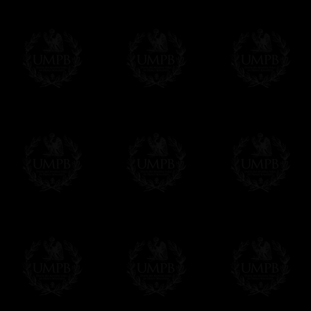
Modes de Livraison et Temps de 
Nous proposons 3 modes de livraison:
- Livraison avec suivi et assurance,
- Livraison urgente, à la demande,
- Livraison gratuite mais sans suivi, ni assu
Tous nos articles étant réalisés spécialemen
des délais de réalisation.
En savoir plus sur les temps de fabrication e
Si c'est un cadeau...
Vous pouvez ajouter un message personnel 
carte maçonnique et enverrons le colis de v
cadeau. Ce service est gratuit, bien évide
Cliquez ici pour écrire votre message
Paiement en ligne
Le règlement en ligne est assuré par
Payp
cryptage 128bits.
Vous pouvez régler avec vos cartes d