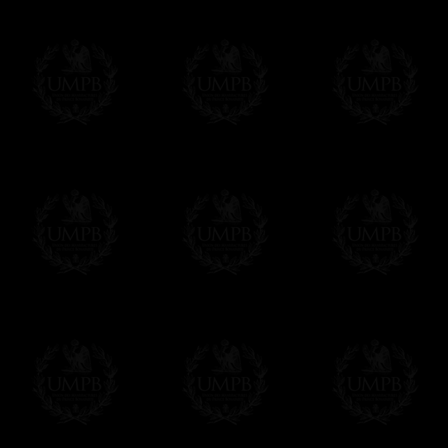
d'un détail, mais vous apprécierez d'avoir
moment de mettre votre tablier.
- Autre détail: le crochet-serpent de ferme
Δ
Si nos tabliers ont un aussi beau tombé,
qui les renforce et leur donne un superbe 
Δ
Nous avons fait une grande poche au dos 
Δ
Tous nos tabliers sont accompagnés d'un
vous pourrez inscrire votre nom et celui de
votre convenance.
Δ
Tous nos décors sont créés en accord ave
des puissances maçonniques concernées.
Cet article peut être personnalisé ou mod
contacter, nous serons heureux de vous 
contact@freemasoncollection.com
Une exclusivité Franc-maçon Collection
Vous ne trouverez ces décors de haute qual
ailleurs. Ils ont été créés par Franc-maçon
rites et les réglements des puissances m