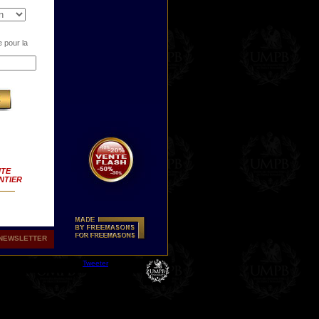
 pour la
ITE
NTIER
NEWSLETTER
avec
nt,
Tweeter
 ou