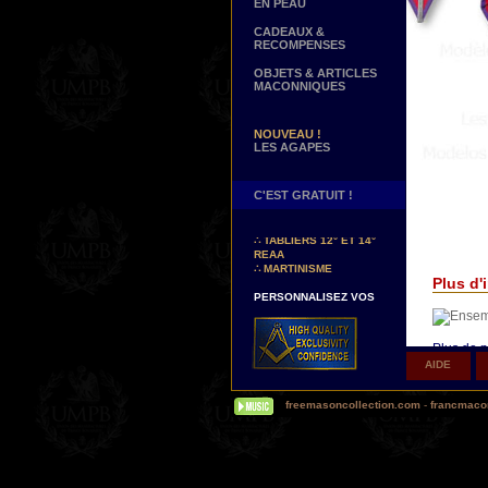
EN PEAU
CADEAUX &
RECOMPENSES
OBJETS & ARTICLES
MACONNIQUES
NOUVEAU !
LES AGAPES
C'EST GRATUIT !
NOUVEAUX DECORS !
∴
TABLIERS 12° ET 14°
REAA
∴
MARTINISME
Plus d'i
PERSONNALISEZ VOS
DECORS
VOTRE NOM BRODE A LA
MAIN SUR VOTRE
TABLIER, VORE CORDON
Plus de p
OU VOTRE SAUTOIR
AIDE
Δ
Nos sa
NOUVELLE PAGE !
les brode
∴
TEMOIGNAGES
freemasoncollection.com
-
francmacon
motifs su
CLIENTS
Δ
La plu
NOUS RECHERCHONS...
DES REPRESENTANTS
de votre 
Contactez-nous ici