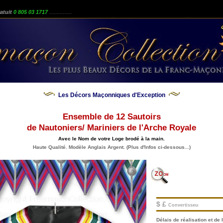
atuit
0 805 03 1717
...............
Les Décors Maçonniques d'Exception
Ensemble de 12 Sautoirs
de Nautoniers/ Mariniers de l'Arche Royale
Avec le Nom de votre Loge brodé à la main.
Haute Qualité. Modèle Anglais Argent. (Plus d'Infos ci-dessous...)
$ £
Convertisseur.
Délais de réalisation et de l