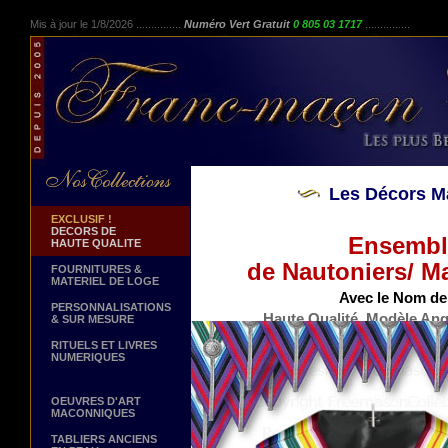
Mis à jour le 1/8/2026 ...............
Numéro Vert Gratuit
0 805 03 1717
...............
Les Décors M
EXCLUSIF !
DECORS DE
Ensemble
HAUTE QUALITE
de Nautoniers/ Ma
FOURNITURES &
MATERIEL DE LOGE
Avec le Nom de 
PERSONNALISATIONS
Haute Qualité. Modèle Angl
& SUR MESURE
RITUELS ET LIVRES
NUMERIQUES
OEUVRES D'ART
MACONNIQUES
TABLIERS ANCIENS