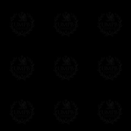
- Livraison gratuite mais sans suivi, ni assu
Tous nos articles étant réalisés spécialemen
des délais de réalisation.
En savoir plus sur les temps de fabrication e
Si c'est un cadeau...
Vous pouvez ajouter un message personnel 
carte maçonnique et enverrons le colis de v
cadeau. Ce service est gratuit, bien évide
Cliquez ici pour écrire votre message
Paiement en ligne
Le règlement en ligne est assuré par
Payp
cryptage 128bits.
Vous pouvez régler avec vos cartes d
OBLIGE D'AVOIR UN COMPTE PAYPAL.
Franc-maçon Collection n'a à aucun momen
Les prix sont indiqués en euros. Pour votr
devises en cliquant sur
$ £
. Votre command
automatiquement dans votre devise au cour
En savoir plus...
Notez que vous serez débité par la soc