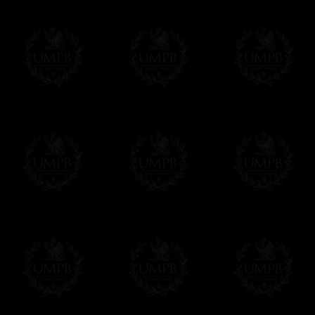
Δ
Nos rubans sont de véritables rubans m
intenses et reflets brillants. Qualité incom
sont plus épais.
Δ
Si nos sautoirs et baudriers ont un auss
doublure interne qui les renforce et leur 
Δ
Une broche est prévue au dos du sautoir 
Δ
Les globes sont en métal, bien sûr et pa
ou d'autres matériaux bas de gamme pour 
Δ
Tous nos décors sont créés en accord ave
des puissances maçonniques concernées.
Cet article peut être personnalisé ou mod
contacter, nous serons heureux de vous 
contact@freemasoncollection.com
Une exclusivité Franc-maçon Collection
Vous ne trouverez ces décors de haute qual
ailleurs. Ils ont été créés par Franc-maçon
rites et les réglements des puissances m
Modes de Livraison et Temps de 
Nous proposons 3 modes de livraison:
- Livraison avec suivi et assurance,
- Livraison urgente, à la demande,