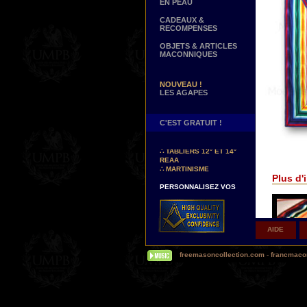
EN PEAU
CADEAUX &
RECOMPENSES
OBJETS & ARTICLES
MACONNIQUES
NOUVEAU !
LES AGAPES
C'EST GRATUIT !
NOUVEAUX DECORS !
∴
TABLIERS 12° ET 14°
REAA
∴
MARTINISME
Plus d'i
PERSONNALISEZ VOS
DECORS
VOTRE NOM BRODE A LA
MAIN SUR VOTRE
TABLIER, VORE CORDON
OU VOTRE SAUTOIR
AIDE
NOUVELLE PAGE !
freemasoncollection.com
-
francmacon
∴
TEMOIGNAGES
CLIENTS
NOUS RECHERCHONS...
DES REPRESENTANTS
Contactez-nous ici