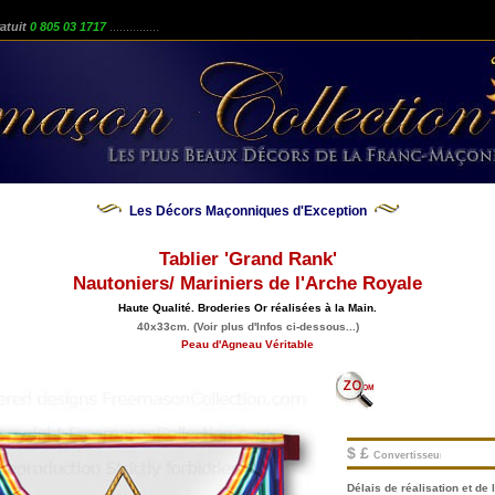
atuit
0 805 03 1717
...............
Les Décors Maçonniques d'Exception
Tablier 'Grand Rank'
Nautoniers/ Mariniers de l'Arche Royale
Haute Qualité. Broderies Or réalisées à la Main.
40x33cm. (Voir plus d'Infos ci-dessous...)
Peau d'Agneau Véritable
$ £
Convertisseur.
Délais de réalisation et de l