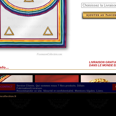
LIVRAISON GRATU
DANS LE MONDE E
nfo...
Service Clients.
Qui sommes nous ?
Nos produits.
Délais
CONTACT
Fabrication/Livraison.
Recommander ce site.
Sécurité et confidentialité.
Mentions légales.
Liens.
collection.fr