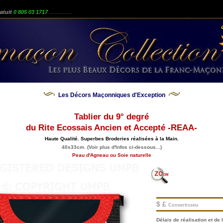
atuit
0 805 03 1717
...............
Les Décors Maçonniques d'Exception
Tablier du 9° degré
du Rite Ecossais Ancien et Accepté -REAA-
Haute Qualité. Superbes Broderies réalisées à la Main.
40x33cm. (Voir plus d'Infos ci-dessous...)
Peau d'Agneau ou Soie naturelle
$ £
Convertisseur.
Délais de réalisation et de l