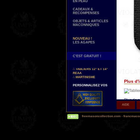
EN PEAU
CADEAUX &
RECOMPENSES
OBJETS & ARTICLES
MACONNIQUES
NOUVEAU !
LES AGAPES
C'EST GRATUIT !
NOUVEAUX DECORS !
∴
TABLIERS 12° ET 14°
REAA
∴
MARTINISME
Plus d'i
PERSONNALISEZ VOS
DECORS
VOTRE NOM BRODE A LA
MAIN SUR VOTRE
Plus de p
TABLIER, VORE CORDON
OU VOTRE SAUTOIR
AIDE
Δ
Nos ta
NOUVELLE PAGE !
autrefois.
∴
TEMOIGNAGES
freemasoncollection.com
-
francmacon
(Aujourd'
CLIENTS
mots pour
réalité e
NOUS RECHERCHONS...
vieillit...)
DES REPRESENTANTS
Contactez-nous ici