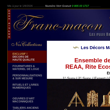
Mis à jour le 1/8/2026 ...............
Numéro Vert Gratuit
0 805 03 1717
...............
Les Décors M
EXCLUSIF !
DECORS DE
Ensemble de 
HAUTE QUALITE
REAA, Rite Ecos
FOURNITURES &
MATERIEL DE LOGE
Et
PERSONNALISATIONS
1° Surv / 2° Surv. / Expert /
& SUR MESURE
RITUELS ET LIVRES
NUMERIQUES
OEUVRES D'ART
MACONNIQUES
TABLIERS ANCIENS