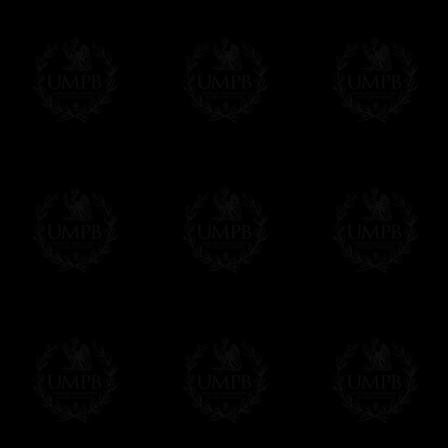
Δ
Nos rubans sont de véritables rubans m
intenses et reflets brillants. Qualité incom
sont plus épais.
Δ
Si nos sautoirs et baudriers ont un auss
doublure interne qui les renforce et leur 
Δ
Une broche est prévue au dos du sautoir 
Δ
Les globes sont en métal, bien sûr et pa
ou d'autres matériaux bas de gamme pour 
Δ
Tous nos décors sont créés en accord ave
des puissances maçonniques concernées.
Cet article peut être personnalisé ou mod
contacter, nous serons heureux de vous 
contact@freemasoncollection.com
Une exclusivité Franc-maçon Collection
Vous ne trouverez ces décors de haute qual
ailleurs. Ils ont été créés par Franc-maçon
rites et les réglements des puissances m
Modes de Livraison et Temps de 
Nous proposons 3 modes de livraison:
- Livraison avec suivi et assurance,
- Livraison urgente, à la demande,