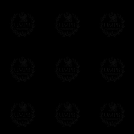
- Livraison gratuite mais sans suivi, ni assu
Tous nos articles étant réalisés spécialemen
des délais de réalisation.
En savoir plus sur les temps de fabrication e
Si c'est un cadeau...
Vous pouvez ajouter un message personnel 
carte maçonnique et enverrons le colis de v
cadeau. Ce service est gratuit, bien évide
Cliquez ici pour écrire votre message
Paiement en ligne
Le règlement en ligne est assuré par
Payp
cryptage 128bits.
Vous pouvez régler avec vos cartes d
OBLIGE D'AVOIR UN COMPTE PAYPAL.
Franc-maçon Collection n'a à aucun momen
Les prix sont indiqués en euros. Pour votr
devises en cliquant sur
$ £
. Votre command
automatiquement dans votre devise au cour
En savoir plus...
Notez que vous serez débité par la soc