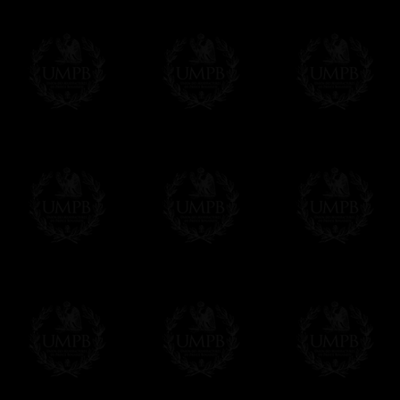
Plus de photos...
Δ
Nos tabliers sont réalisés dans de ple
autrefois.
(Aujourd'hui, la plupart des tabliers maçoni
mots pour dire imitations en plastique ! L
réalité en cuir reconstitué ou en croûte de c
vieillit...)
Δ
Certains de nos modèles sont réalisés en
synthétique) et il faut savoir que tous nos 
d'agneau et vice versa. Il suffit de demander
Δ
Nos rubans sont de véritables rubans m
intenses et reflets brillants. Qualité incom
sont plus épais et souvent plus larges
Δ
Nos tabliers sont brodés à la main, comm
machine faites à la chaîne qui défigurent auj
superbes, vous allez apprécier la différence
Δ
Les rosettes sont rigidifiées et montées 
des plis réguliers et parfaits.
Δ
Les taus et autres triangles (brodé à la 
rehausser leur beauté sur la peau d'agnea
Δ
Les ceintures ont été pensées pour être fa