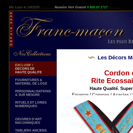
Mis à jour le 1/8/2026 ...............
Numéro Vert Gratuit
0 805 03 1717
...............
Les Décors M
EXCLUSIF !
DECORS DE
Cordon 
HAUTE QUALITE
Rite Ecossa
FOURNITURES &
MATERIEL DE LOGE
Haute Qualité. Super
PERSONNALISATIONS
Equerre / Compas / Acacias / 
& SUR MESURE
(Plus d
RITUELS ET LIVRES
NUMERIQUES
OEUVRES D'ART
MACONNIQUES
TABLIERS ANCIENS