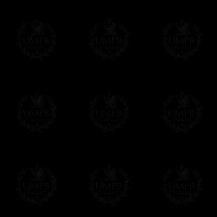
d'un détail, mais vous apprécierez d'avoir
moment de mettre votre tablier.
- Autre détail: le crochet-serpent de ferme
Δ
Si nos tabliers ont un aussi beau tombé,
qui les renforce et leur donne un superbe 
Δ
Nous avons fait une grande poche au dos 
Δ
Tous nos tabliers sont accompagnés d'un
vous pourrez inscrire votre nom et celui de
votre convenance.
Δ
Tous nos décors sont créés en accord ave
des puissances maçonniques concernées.
Cet article peut être personnalisé ou mod
contacter, nous serons heureux de vous 
contact@freemasoncollection.com
Une exclusivité Franc-maçon Collection
Vous ne trouverez ces décors de haute qual
ailleurs. Ils ont été créés par Franc-maçon
rites et les réglements des puissances m