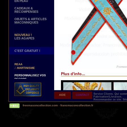
EN PEAU
CADEAUX &
RECOMPENSES
OBJETS & ARTICLES
MACONNIQUES
NOUVEAU !
LES AGAPES
C'EST GRATUIT !
NOUVEAUX DECORS !
∴
TABLIERS 12° ET 14°
REAA
∴
MARTINISME
Plus d'info...
PERSONNALISEZ VOS
DECORS
VOTRE NOM BRODE A LA
MAIN SUR VOTRE
TABLIER, VORE CORDON
OU VOTRE SAUTOIR
Service Clients.
Qui som
AIDE
CONTACT
Fabrication/Livraison.
NOUVELLE PAGE !
Recommander ce site.
Séc
∴
TEMOIGNAGES
freemasoncollection.com
-
francmaconcollection.fr
CLIENTS
NOUS RECHERCHONS...
DES REPRESENTANTS
Contactez-nous ici