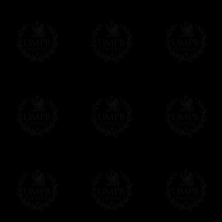
Modes de Livraison et Temps de 
Nous proposons 3 modes de livraison:
- Livraison avec suivi et assurance,
- Livraison urgente, à la demande,
- Livraison gratuite mais sans suivi, ni assu
Tous nos articles étant réalisés spécialemen
des délais de réalisation.
En savoir plus sur les temps de fabrication e
Si c'est un cadeau...
Vous pouvez ajouter un message personnel 
carte maçonnique et enverrons le colis de v
cadeau. Ce service est gratuit, bien évide
Cliquez ici pour écrire votre message
Paiement en ligne
Le règlement en ligne est assuré par
Payp
cryptage 128bits.
Vous pouvez régler avec vos cartes d