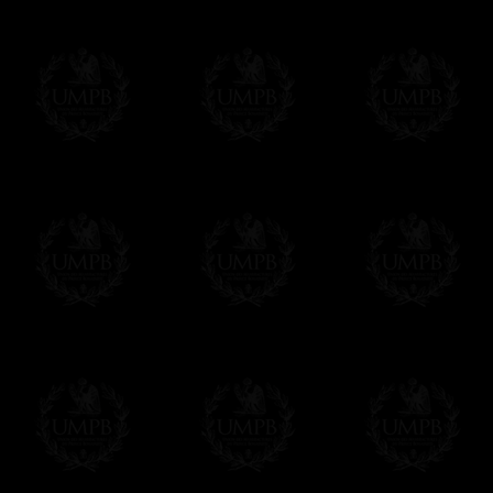
OBLIGE D'AVOIR UN COMPTE PAYPAL.
Franc-maçon Collection n'a à aucun momen
Les prix sont indiqués en euros. Pour votr
devises en cliquant sur
$ £
. Votre command
automatiquement dans votre devise au cour
En savoir plus...
Notez que vous serez débité par la soc