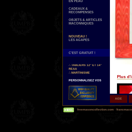
EN PEAU
CADEAUX &
RECOMPENSES
OBJETS & ARTICLES
MACONNIQUES
NOUVEAU !
LES AGAPES
C'EST GRATUIT !
NOUVEAUX DECORS !
∴
TABLIERS 12° ET 14°
REAA
∴
MARTINISME
Plus d'i
PERSONNALISEZ VOS
DECORS
VOTRE NOM BRODE A LA
MAIN SUR VOTRE
TABLIER, VORE CORDON
OU VOTRE SAUTOIR
AIDE
NOUVELLE PAGE !
∴
TEMOIGNAGES
freemasoncollection.com
-
francmacon
CLIENTS
NOUS RECHERCHONS...
DES REPRESENTANTS
Contactez-nous ici