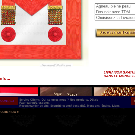
LIVRAISON GRATU
DANS LE MONDE E
nfo...
Service Clients.
Qui sommes nous ?
Nos produits.
Délais
CONTACT
Fabrication/Livraison.
Recommander ce site.
Sécurité et confidentialité.
Mentions légales.
Liens.
collection.fr