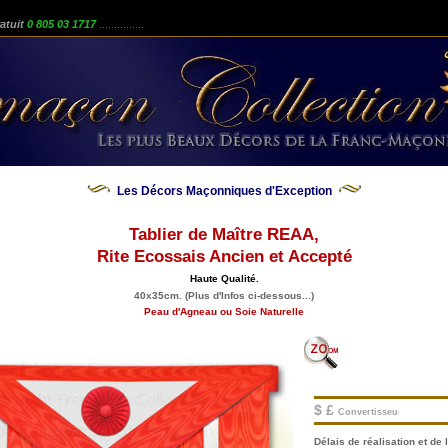
atuit
0 805 03 1717
...............
Les Décors Maçonniques d'Exception
Tablier de Maître REAA,
Rite Ecossais Ancien et Accepté
Haute Qualité.
40x35cm. (Plus d'Infos ci-dessous...)
Peau d'Agneau ou Soie Naturelle
$ £
Convertisseur.
Délais de réalisation et de l