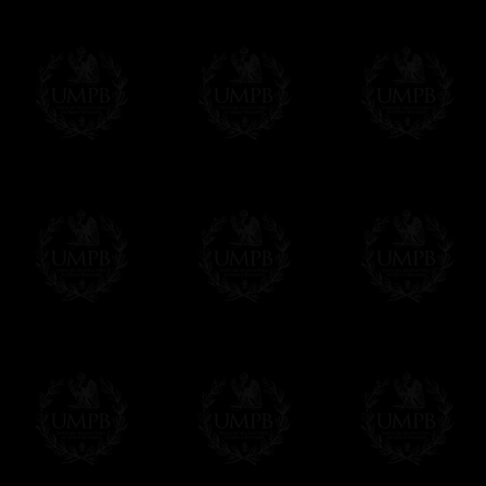
OBLIGE D'AVOIR UN COMPTE PAYPAL.
Franc-maçon Collection n'a à aucun momen
Les prix sont indiqués en euros. Pour votr
devises en cliquant sur
$ £
. Votre command
automatiquement dans votre devise au cour
En savoir plus...
Notez que vous serez débité par la soc