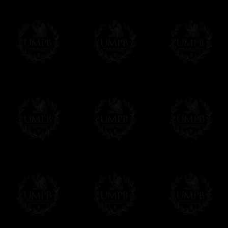
d'un détail, mais vous apprécierez d'avoir
moment de mettre votre tablier.
- Autre détail: le crochet-serpent de ferme
Δ
Si nos tabliers ont un aussi beau tombé,
qui les renforce et leur donne un superbe 
Δ
Nous avons fait une grande poche au dos 
Δ
Tous nos tabliers sont accompagnés d'un
vous pourrez inscrire votre nom et celui de
votre convenance.
Δ
Tous nos décors sont créés en accord ave
des puissances maçonniques concernées.
Cet article peut être personnalisé ou mod
contacter, nous serons heureux de vous 
contact@freemasoncollection.com
Une exclusivité Franc-maçon Collection
Vous ne trouverez ces décors de haute qual
ailleurs. Ils ont été créés par Franc-maçon
rites et les réglements des puissances m