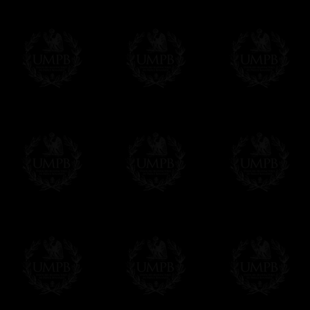
Modes de Livraison et Temps de 
Nous proposons 3 modes de livraison:
- Livraison avec suivi et assurance,
- Livraison urgente, à la demande,
- Livraison gratuite mais sans suivi, ni assu
Tous nos articles étant réalisés spécialemen
des délais de réalisation.
En savoir plus sur les temps de fabrication e
Si c'est un cadeau...
Vous pouvez ajouter un message personnel 
carte maçonnique et enverrons le colis de v
cadeau. Ce service est gratuit, bien évide
Cliquez ici pour écrire votre message
Paiement en ligne
Le règlement en ligne est assuré par
Payp
cryptage 128bits.
Vous pouvez régler avec vos cartes d