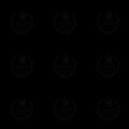
Plus de photos...
Δ
Nos tabliers sont réalisés dans de ple
autrefois.
(Aujourd'hui, la plupart des tabliers maçoni
mots pour dire imitations en plastique ! L
réalité en cuir reconstitué ou en croûte de c
vieillit...)
Δ
Certains de nos modèles sont réalisés en
synthétique) et il faut savoir que tous nos 
d'agneau et vice versa. Il suffit de demander
Δ
Nos rubans sont de véritables rubans m
intenses et reflets brillants. Qualité incom
sont plus épais et souvent plus larges
Δ
Nos tabliers sont brodés à la main, comm
machine faites à la chaîne qui défigurent auj
superbes, vous allez apprécier la différence
Δ
Les rosettes sont rigidifiées et montées 
des plis réguliers et parfaits.
Δ
Les taus et autres triangles (brodé à la 
rehausser leur beauté sur la peau d'agnea
Δ
Les ceintures ont été pensées pour être fa