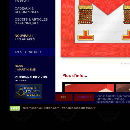
EN PEAU
CADEAUX &
RECOMPENSES
OBJETS & ARTICLES
MACONNIQUES
NOUVEAU !
LES AGAPES
C'EST GRATUIT !
NOUVEAUX DECORS !
∴
TABLIERS 12° ET 14°
REAA
∴
MARTINISME
Plus d'info...
PERSONNALISEZ VOS
DECORS
VOTRE NOM BRODE A LA
MAIN SUR VOTRE
TABLIER, VORE CORDON
OU VOTRE SAUTOIR
Service Clients.
Qui som
AIDE
CONTACT
Fabrication/Livraison.
NOUVELLE PAGE !
Recommander ce site.
Séc
∴
TEMOIGNAGES
freemasoncollection.com
-
francmaconcollection.fr
CLIENTS
NOUS RECHERCHONS...
DES REPRESENTANTS
Contactez-nous ici