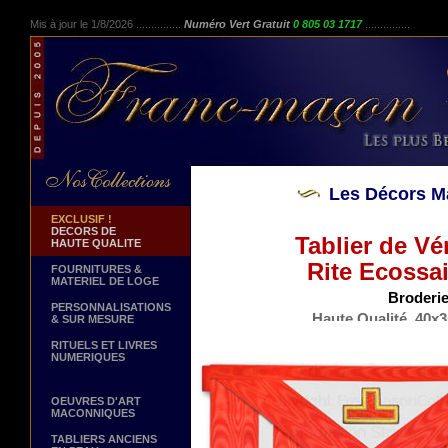
Mis à jour le 1/8/2026 ...............
Numéro Vert Gratuit
0 805 03 1717
...............
Les Décors M
EXCLUSIF !
DECORS DE
Tablier de V
HAUTE QUALITE
Rite Ecossa
FOURNITURES &
MATERIEL DE LOGE
Broderie
PERSONNALISATIONS
Haute Qualité. 40x3
& SUR MESURE
Peau d'Ag
RITUELS ET LIVRES
NUMERIQUES
OEUVRES D'ART
MACONNIQUES
TABLIERS ANCIENS