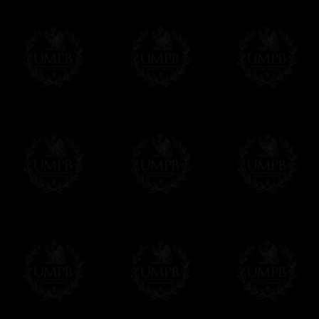
Plus de photos...
Δ
Nos tabliers sont réalisés dans de ple
autrefois.
(Aujourd'hui, la plupart des tabliers maçoni
mots pour dire imitations en plastique ! L
réalité en cuir reconstitué ou en croûte de c
vieillit...)
Δ
Certains de nos modèles sont réalisés en
synthétique) et il faut savoir que tous nos 
d'agneau et vice versa. Il suffit de demander
Δ
Nos rubans sont de véritables rubans m
intenses et reflets brillants. Qualité incom
sont plus épais et souvent plus larges
Δ
Nos tabliers sont brodés à la main, comm
machine faites à la chaîne qui défigurent auj
superbes, vous allez apprécier la différence
Δ
Les rosettes sont rigidifiées et montées 
des plis réguliers et parfaits.
Δ
Les taus et autres triangles (brodé à la 
rehausser leur beauté sur la peau d'agnea
Δ
Les ceintures ont été pensées pour être fa