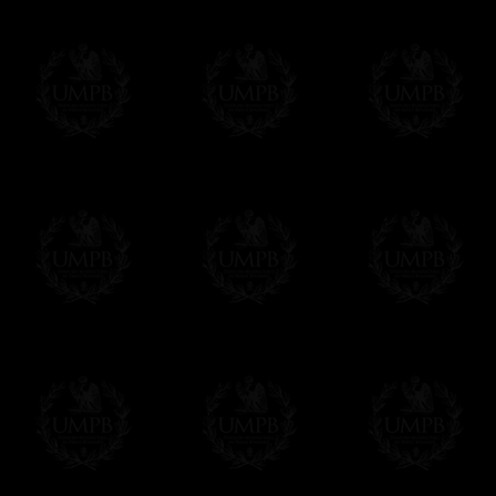
d'un détail, mais vous apprécierez d'avoir
moment de mettre votre tablier.
- Autre détail: le crochet-serpent de ferme
Δ
Si nos tabliers ont un aussi beau tombé,
qui les renforce et leur donne un superbe 
Δ
Nous avons fait une grande poche au dos 
Δ
Tous nos tabliers sont accompagnés d'un
vous pourrez inscrire votre nom et celui de
votre convenance.
Δ
Tous nos décors sont créés en accord ave
des puissances maçonniques concernées.
Cet article peut être personnalisé ou mod
contacter, nous serons heureux de vous 
contact@freemasoncollection.com
Une exclusivité Franc-maçon Collection
Vous ne trouverez ces décors de haute qual
ailleurs. Ils ont été créés par Franc-maçon
rites et les réglements des puissances m