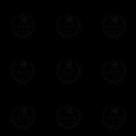
OBLIGE D'AVOIR UN COMPTE PAYPAL.
Franc-maçon Collection n'a à aucun momen
Les prix sont indiqués en euros. Pour votr
devises en cliquant sur
$ £
. Votre command
automatiquement dans votre devise au cour
En savoir plus...
Notez que vous serez débité par la soc