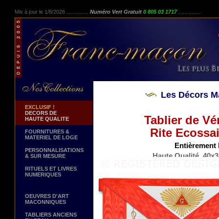
Mis à jour le 1/8/2026 ...............
Numéro Vert Gratuit
0 805 03 1717
...............
Les Décors M
EXCLUSIF !
DECORS DE
Tablier de V
HAUTE QUALITE
Rite Ecossa
FOURNITURES &
MATERIEL DE LOGE
Entièrement 
PERSONNALISATIONS
Haute Qualité. 40x3
& SUR MESURE
Peau d'Ag
RITUELS ET LIVRES
NUMERIQUES
OEUVRES D'ART
MACONNIQUES
TABLIERS ANCIENS