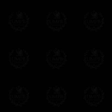
Modes de Livraison et Temps de 
Nous proposons 3 modes de livraison:
- Livraison avec suivi et assurance,
- Livraison urgente, à la demande,
- Livraison gratuite mais sans suivi, ni assu
Tous nos articles étant réalisés spécialemen
des délais de réalisation.
En savoir plus sur les temps de fabrication e
Si c'est un cadeau...
Vous pouvez ajouter un message personnel 
carte maçonnique et enverrons le colis de v
cadeau. Ce service est gratuit, bien évide
Cliquez ici pour écrire votre message
Paiement en ligne
Le règlement en ligne est assuré par
Payp
cryptage 128bits.
Vous pouvez régler avec vos cartes d