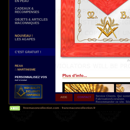
EN PEAU
CADEAUX &
RECOMPENSES
OBJETS & ARTICLES
MACONNIQUES
NOUVEAU !
LES AGAPES
C'EST GRATUIT !
NOUVEAUX DECORS !
∴
TABLIERS 12° ET 14°
REAA
∴
MARTINISME
Plus d'info...
PERSONNALISEZ VOS
DECORS
VOTRE NOM BRODE A LA
MAIN SUR VOTRE
TABLIER, VORE CORDON
OU VOTRE SAUTOIR
Service Clients.
Qui som
AIDE
CONTACT
Fabrication/Livraison.
NOUVELLE PAGE !
Recommander ce site.
Séc
∴
TEMOIGNAGES
freemasoncollection.com
-
francmaconcollection.fr
CLIENTS
NOUS RECHERCHONS...
DES REPRESENTANTS
Contactez-nous ici