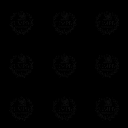
des délais de réalisation.
En savoir plus sur les temps de fabrication e
Si c'est un cadeau...
Vous pouvez ajouter un message personnel 
carte maçonnique et enverrons le colis de v
cadeau. Ce service est gratuit, bien évide
Cliquez ici pour écrire votre message
Paiement en ligne
Le règlement en ligne est assuré par
Payp
cryptage 128bits.
Vous pouvez régler avec vos cartes d
OBLIGE D'AVOIR UN COMPTE PAYPAL.
Franc-maçon Collection n'a à aucun momen
Les prix sont indiqués en euros. Pour votr
devises en cliquant sur
$ £
. Votre command
automatiquement dans votre devise au cour
En savoir plus...
Notez que vous serez débité par la soc