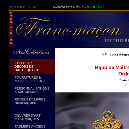
Mis à jour le 1/8/2026 ...............
Numéro Vert Gratuit
0 805 03 1717
...............
Les Décors
EXCLUSIF !
DECORS DE
Bijou de Maîtr
HAUTE QUALITE
Ordr
FOURNITURES &
Etain f
MATERIEL DE LOGE
Gr
PERSONNALISATIONS
& SUR MESURE
RITUELS ET LIVRES
NUMERIQUES
OEUVRES D'ART
MACONNIQUES
TABLIERS ANCIENS