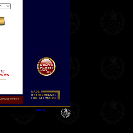
ITE
NTIER
NEWSLETTER
Tweeter
oir