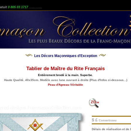
atuit
0 805 03 1717
...............
Les Décors Maçonniques d'Exception
Tablier de Maître du Rite Français
Entièrement brodé à la main. Superbe.
Haute Qualité. 40x35cm. Modèle avec lune ouvrant à droite (Plus d'Infos ci-dessous...)
Peau d'Agneau Véritable
$ £
Convertisseur.
Délais de réalisation et de l