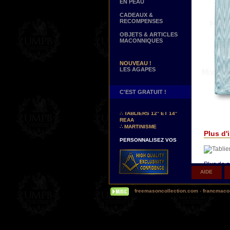
EN PEAU
CADEAUX &
RECOMPENSES
OBJETS & ARTICLES
MACONNIQUES
NOUVEAU !
LES AGAPES
C'EST GRATUIT !
NOUVEAUX DECORS !
∴
TABLIERS 12° ET 14°
REAA
∴
MARTINISME
Plus d'i
PERSONNALISEZ VOS
DECORS
VOTRE NOM BRODE A LA
MAIN SUR VOTRE
TABLIER, VORE CORDON
Plus de p
OU VOTRE SAUTOIR
AIDE
Δ
Nos ta
NOUVELLE PAGE !
autrefois.
∴
TEMOIGNAGES
freemasoncollection.com
-
francmacon
(Aujourd'
CLIENTS
mots pour
réalité e
NOUS RECHERCHONS...
vieillit...)
DES REPRESENTANTS
Contactez-nous ici