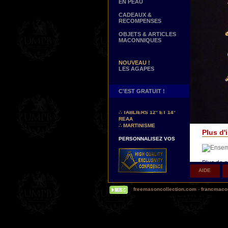
EN PEAU
CADEAUX &
RECOMPENSES
OBJETS & ARTICLES
MACONNIQUES
NOUVEAU !
LES AGAPES
C'EST GRATUIT !
NOUVEAUX DECORS !
∴
TABLIERS 12° ET 14°
REAA
∴
MARTINISME
Plus d'i
PERSONNALISEZ VOS
DECORS
VOTRE NOM BRODE A LA
MAIN SUR VOTRE
TABLIER, VORE CORDON
Plus de p
OU VOTRE SAUTOIR
AIDE
Δ
Nos sa
NOUVELLE PAGE !
les brode
∴
TEMOIGNAGES
freemasoncollection.com
-
francmacon
motifs su
CLIENTS
Δ
La plu
NOUS RECHERCHONS...
DES REPRESENTANTS
de votre 
Contactez-nous ici