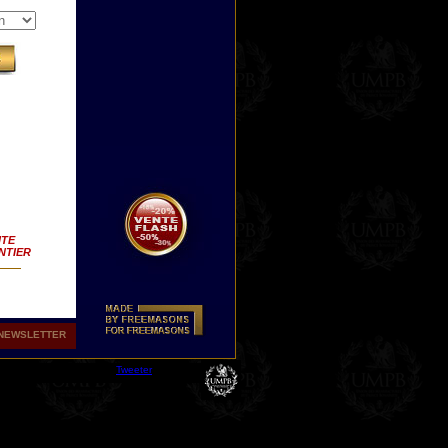
ITE
NTIER
NEWSLETTER
avec
nt,
Tweeter
 ou