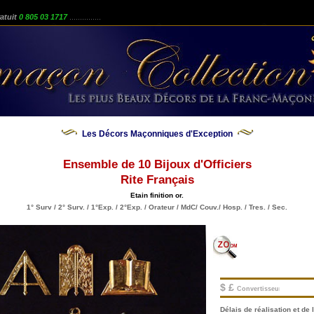
atuit
0 805 03 1717
...............
Les Décors Maçonniques d'Exception
Ensemble de 10 Bijoux d'Officiers
Rite Français
Etain finition or.
1° Surv / 2° Surv. / 1°Exp. / 2°Exp. / Orateur / MdC/ Couv./ Hosp. / Tres. / Sec.
$ £
Convertisseur.
Délais de réalisation et de l