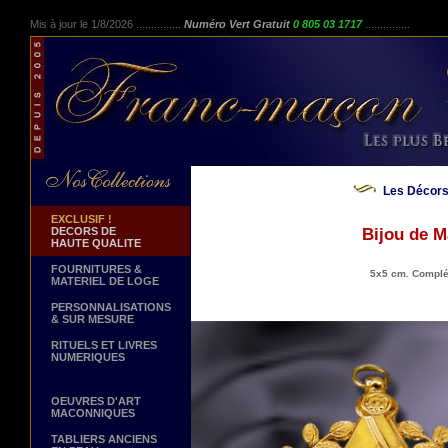
Mis à jour le 1/8/2026 ...............
Numéro Vert Gratuit
0 805 03 1717
...............
Les Décors
EXCLUSIF !
DECORS DE
Bijou de M
HAUTE QUALITE
FOURNITURES &
5x5 cm. Complé
MATERIEL DE LOGE
PERSONNALISATIONS
& SUR MESURE
RITUELS ET LIVRES
NUMERIQUES
OEUVRES D'ART
MACONNIQUES
TABLIERS ANCIENS