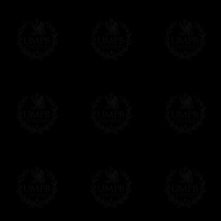
des délais de réalisation.
En savoir plus sur les temps de fabrication e
Si c'est un cadeau...
Vous pouvez ajouter un message personnel 
carte maçonnique et enverrons le colis de v
cadeau. Ce service est gratuit, bien évide
Cliquez ici pour écrire votre message
Paiement en ligne
Le règlement en ligne est assuré par
Payp
cryptage 128bits.
Vous pouvez régler avec vos cartes d
OBLIGE D'AVOIR UN COMPTE PAYPAL.
Franc-maçon Collection n'a à aucun momen
Les prix sont indiqués en euros. Pour votr
devises en cliquant sur
$ £
. Votre command
automatiquement dans votre devise au cour
En savoir plus...
Notez que vous serez débité par la soc