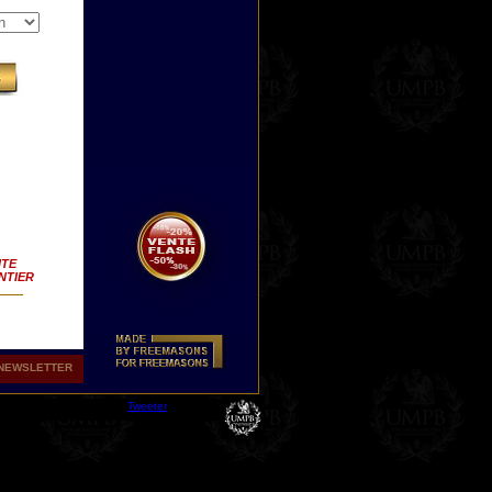
ITE
NTIER
NEWSLETTER
Tweeter
oir