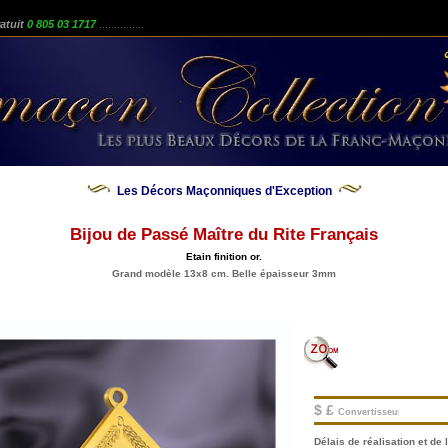
atuit
0 805 03 1717
...............
Les Décors Maçonniques d'Exception
Bijou de Passé Maître du Rite Français
Etain finition or.
Grand modèle 13x8 cm. Belle épaisseur 3mm
$ £
Convertisseur.
Délais de réalisation et de l