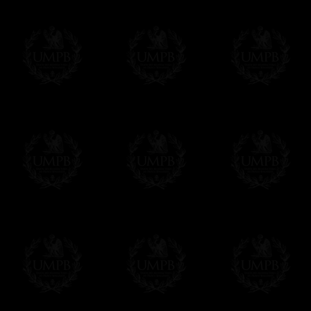
Plus de photos...
Δ
Nos tabliers sont réalisés dans de ple
autrefois.
(Aujourd'hui, la plupart des tabliers maçoni
mots pour dire imitations en plastique ! L
réalité en cuir reconstitué ou en croûte de c
vieillit...)
Δ
Certains de nos modèles sont réalisés en
synthétique) et il faut savoir que tous nos 
d'agneau et vice versa. Il suffit de demander
Δ
Nos rubans sont de véritables rubans m
intenses et reflets brillants. Qualité incom
sont plus épais et souvent plus larges
Δ
Nos tabliers sont brodés à la main, comm
machine faites à la chaîne qui défigurent auj
superbes, vous allez apprécier la différence
Δ
Les rosettes sont rigidifiées et montées 
des plis réguliers et parfaits.
Δ
Les taus et autres triangles (brodé à la 
rehausser leur beauté sur la peau d'agnea
Δ
Les ceintures ont été pensées pour être fa