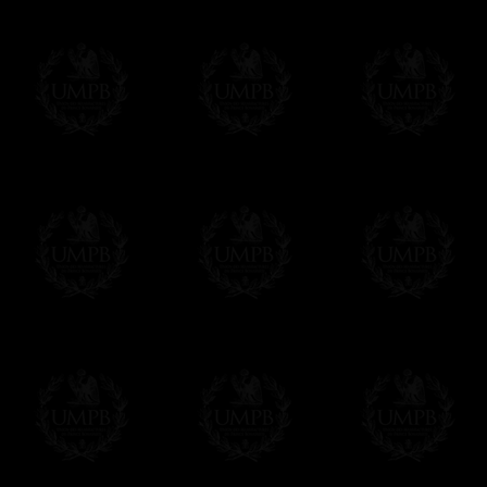
d'un détail, mais vous apprécierez d'avoir
moment de mettre votre tablier.
- Autre détail: le crochet-serpent de ferme
Δ
Si nos tabliers ont un aussi beau tombé,
qui les renforce et leur donne un superbe 
Δ
Nous avons fait une grande poche au dos 
Δ
Tous nos tabliers sont accompagnés d'un
vous pourrez inscrire votre nom et celui de
votre convenance.
Δ
Tous nos décors sont créés en accord ave
des puissances maçonniques concernées.
Cet article peut être personnalisé ou mod
contacter, nous serons heureux de vous 
contact@freemasoncollection.com
Une exclusivité Franc-maçon Collection
Vous ne trouverez ces décors de haute qual
ailleurs. Ils ont été créés par Franc-maçon
rites et les réglements des puissances m