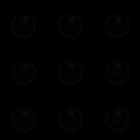
Modes de Livraison et Temps de 
Nous proposons 3 modes de livraison:
- Livraison avec suivi et assurance,
- Livraison urgente, à la demande,
- Livraison gratuite mais sans suivi, ni assu
Tous nos articles étant réalisés spécialemen
des délais de réalisation.
En savoir plus sur les temps de fabrication e
Si c'est un cadeau...
Vous pouvez ajouter un message personnel 
carte maçonnique et enverrons le colis de v
cadeau. Ce service est gratuit, bien évide
Cliquez ici pour écrire votre message
Paiement en ligne
Le règlement en ligne est assuré par
Payp
cryptage 128bits.
Vous pouvez régler avec vos cartes d