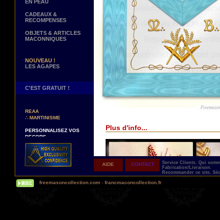
EN PEAU
CADEAUX &
RECOMPENSES
OBJETS & ARTICLES
MACONNIQUES
NOUVEAU !
LES AGAPES
C'EST GRATUIT !
NOUVEAUX DECORS !
∴
TABLIERS 12° ET 14°
REAA
∴
MARTINISME
Plus d'info...
PERSONNALISEZ VOS
DECORS
VOTRE NOM BRODE A LA
MAIN SUR VOTRE
TABLIER, VORE CORDON
OU VOTRE SAUTOIR
Service Clients.
Qui som
AIDE
CONTACT
Fabrication/Livraison.
NOUVELLE PAGE !
Recommander ce site.
Séc
∴
TEMOIGNAGES
freemasoncollection.com
-
francmaconcollection.fr
CLIENTS
NOUS RECHERCHONS...
DES REPRESENTANTS
Contactez-nous ici