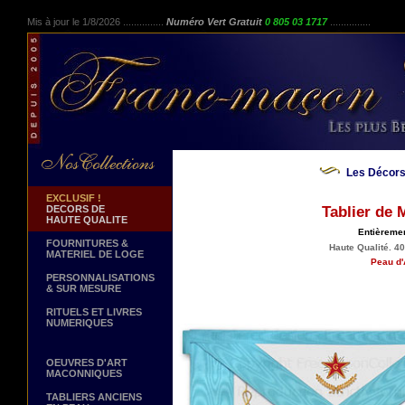
Mis à jour le 1/8/2026 ...............
Numéro Vert Gratuit
0 805 03 1717
...............
Les Décors
EXCLUSIF !
DECORS DE
Tablier de 
HAUTE QUALITE
Entièremen
FOURNITURES &
Haute Qualité. 40
MATERIEL DE LOGE
Peau d'
PERSONNALISATIONS
& SUR MESURE
RITUELS ET LIVRES
NUMERIQUES
OEUVRES D'ART
MACONNIQUES
TABLIERS ANCIENS