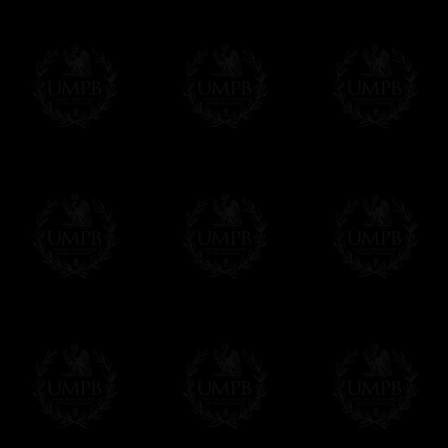
OBLIGE D'AVOIR UN COMPTE PAYPAL.
Franc-maçon Collection n'a à aucun momen
Les prix sont indiqués en euros. Pour votr
devises en cliquant sur
$ £
. Votre command
automatiquement dans votre devise au cour
En savoir plus...
Notez que vous serez débité par la soc