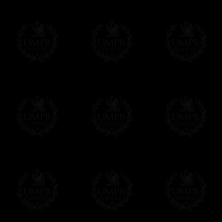
Modes de Livraison et Temps de 
Nous proposons 3 modes de livraison:
- Livraison avec suivi et assurance,
- Livraison urgente, à la demande,
- Livraison gratuite mais sans suivi, ni assu
Tous nos articles étant réalisés spécialemen
des délais de réalisation.
En savoir plus sur les temps de fabrication e
Si c'est un cadeau...
Vous pouvez ajouter un message personnel 
carte maçonnique et enverrons le colis de v
cadeau. Ce service est gratuit, bien évide
Cliquez ici pour écrire votre message
Paiement en ligne
Le règlement en ligne est assuré par
Payp
cryptage 128bits.
Vous pouvez régler avec vos cartes d