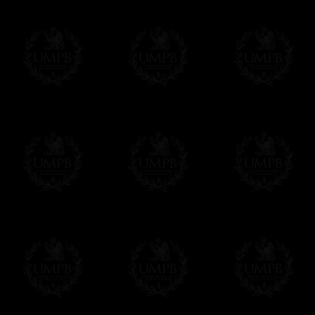
Plus de photos...
Δ
Nos tabliers sont réalisés dans de ple
autrefois.
(Aujourd'hui, la plupart des tabliers maçoni
mots pour dire imitations en plastique ! L
réalité en cuir reconstitué ou en croûte de c
vieillit...)
Δ
Certains de nos modèles sont réalisés en
synthétique) et il faut savoir que tous nos 
d'agneau et vice versa. Il suffit de demander
Δ
Nos rubans sont de véritables rubans m
intenses et reflets brillants. Qualité incom
sont plus épais et souvent plus larges
Δ
Nos tabliers sont brodés à la main, comm
machine faites à la chaîne qui défigurent auj
superbes, vous allez apprécier la différence
Δ
Les rosettes sont rigidifiées et montées 
des plis réguliers et parfaits.
Δ
Les taus et autres triangles (brodé à la 
rehausser leur beauté sur la peau d'agnea
Δ
Les ceintures ont été pensées pour être fa