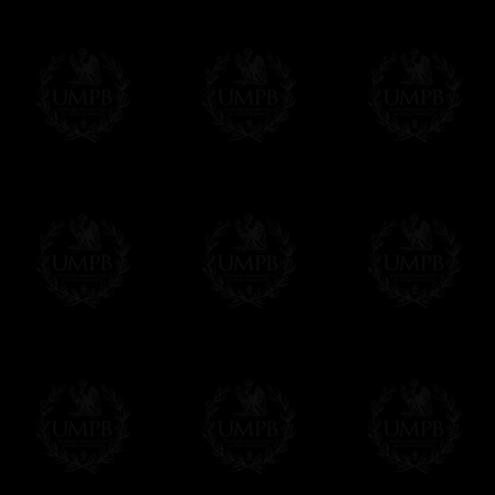
OBLIGE D'AVOIR UN COMPTE PAYPAL.
Franc-maçon Collection n'a à aucun momen
Les prix sont indiqués en euros. Pour votr
devises en cliquant sur
$ £
. Votre command
automatiquement dans votre devise au cour
En savoir plus...
Notez que vous serez débité par la soc