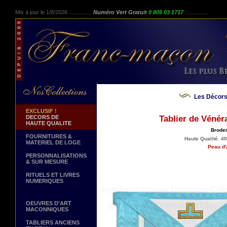
Mis à jour le 1/8/2026 ...............
Numéro Vert Gratuit
0 805 03 1717
...............
Les Décors
EXCLUSIF !
DECORS DE
Tablier de Vénér
HAUTE QUALITE
Broder
FOURNITURES &
Haute Qualité. 40
MATERIEL DE LOGE
Peau d'
PERSONNALISATIONS
& SUR MESURE
RITUELS ET LIVRES
NUMERIQUES
OEUVRES D'ART
MACONNIQUES
TABLIERS ANCIENS