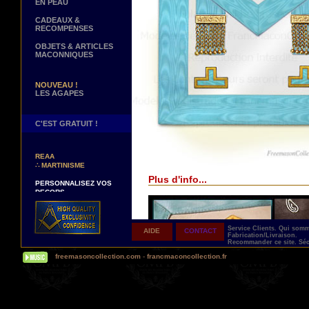
EN PEAU
CADEAUX &
RECOMPENSES
OBJETS & ARTICLES
MACONNIQUES
NOUVEAU !
LES AGAPES
C'EST GRATUIT !
NOUVEAUX DECORS !
∴
TABLIERS 12° ET 14°
REAA
∴
MARTINISME
Plus d'info...
PERSONNALISEZ VOS
DECORS
VOTRE NOM BRODE A LA
MAIN SUR VOTRE
TABLIER, VORE CORDON
OU VOTRE SAUTOIR
Service Clients.
Qui som
AIDE
CONTACT
Fabrication/Livraison.
NOUVELLE PAGE !
Recommander ce site.
Séc
∴
TEMOIGNAGES
freemasoncollection.com
-
francmaconcollection.fr
CLIENTS
NOUS RECHERCHONS...
DES REPRESENTANTS
Contactez-nous ici