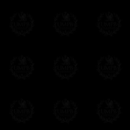
d'un détail, mais vous apprécierez d'avoir
moment de mettre votre tablier.
- Autre détail: le crochet-serpent de ferme
Δ
Si nos tabliers ont un aussi beau tombé,
qui les renforce et leur donne un superbe 
Δ
Nous avons fait une grande poche au dos 
Δ
Tous nos tabliers sont accompagnés d'un
vous pourrez inscrire votre nom et celui de
votre convenance.
Δ
Tous nos décors sont créés en accord ave
des puissances maçonniques concernées.
Cet article peut être personnalisé ou mod
contacter, nous serons heureux de vous 
contact@freemasoncollection.com
Une exclusivité Franc-maçon Collection
Vous ne trouverez ces décors de haute qual
ailleurs. Ils ont été créés par Franc-maçon
rites et les réglements des puissances m