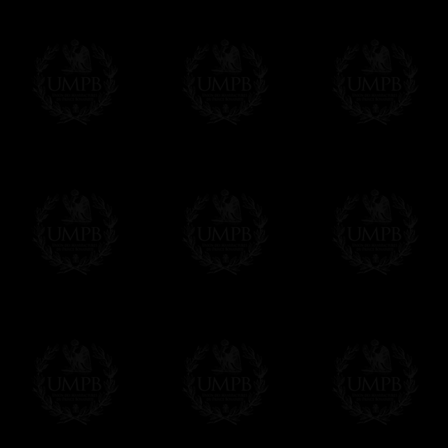
Le règlement en ligne est assuré par
Payp
cryptage 128bits.
Vous pouvez régler avec vos cartes d
OBLIGE D'AVOIR UN COMPTE PAYPAL.
Franc-maçon Collection n'a à aucun momen
Les prix sont indiqués en euros. Pour votr
devises en cliquant sur
$ £
. Votre command
automatiquement dans votre devise au cour
En savoir plus...
Notez que vous serez débité par la soc