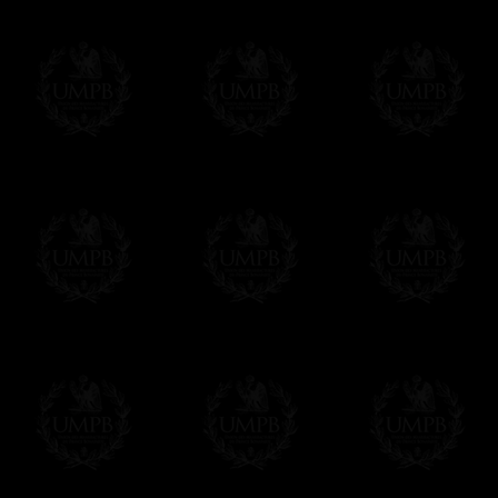
Une Flasque originale en acier inoxydable 
Cette Flasque peut aussi être personnalis
Chapitre, anniversaire, événement... Cont
49 61
Modes de Livraison et Temps de 
Nous proposons 3 modes de livraison:
- Livraison avec suivi et assurance,
- Livraison urgente, à la demande,
- Livraison gratuite mais sans suivi, ni assu
Tous nos articles étant réalisés spécialemen
des délais de réalisation.
En savoir plus sur les temps de fabrication e
Si c'est un cadeau...
Vous pouvez ajouter un message personnel 
carte maçonnique et enverrons le colis de v
cadeau. Ce service est gratuit, bien évide
Cliquez ici pour écrire votre message
Paiement en ligne