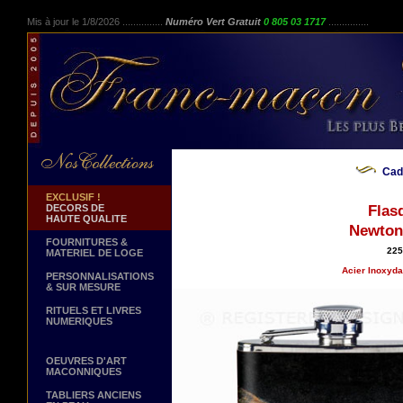
Mis à jour le 1/8/2026 ...............
Numéro Vert Gratuit
0 805 03 1717
...............
Cad
EXCLUSIF !
DECORS DE
Flas
HAUTE QUALITE
Newton 
FOURNITURES &
225
MATERIEL DE LOGE
Acier Inoxyda
PERSONNALISATIONS
& SUR MESURE
RITUELS ET LIVRES
NUMERIQUES
OEUVRES D'ART
MACONNIQUES
TABLIERS ANCIENS