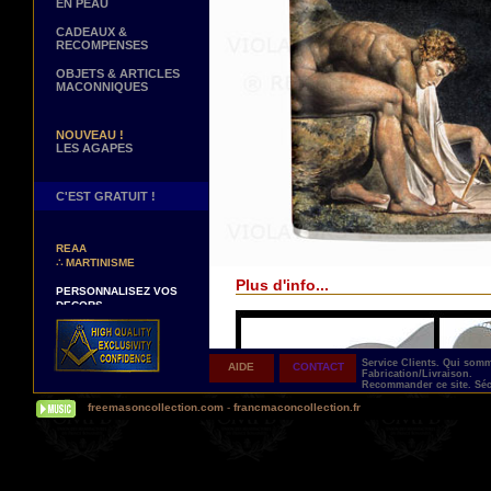
EN PEAU
CADEAUX &
RECOMPENSES
OBJETS & ARTICLES
MACONNIQUES
NOUVEAU !
LES AGAPES
C'EST GRATUIT !
NOUVEAUX DECORS !
∴
TABLIERS 12° ET 14°
REAA
∴
MARTINISME
Plus d'info...
PERSONNALISEZ VOS
DECORS
VOTRE NOM BRODE A LA
MAIN SUR VOTRE
TABLIER, VORE CORDON
OU VOTRE SAUTOIR
Service Clients.
Qui som
AIDE
CONTACT
Fabrication/Livraison.
NOUVELLE PAGE !
Recommander ce site.
Séc
∴
TEMOIGNAGES
freemasoncollection.com
-
francmaconcollection.fr
CLIENTS
NOUS RECHERCHONS...
DES REPRESENTANTS
Contactez-nous ici