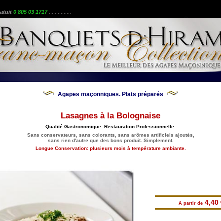
atuit
0 805 03 1717
...............
Agapes maçonniques. Plats préparés
Lasagnes à la Bolognaise
Qualité Gastronomique. Restauration Professionnelle.
Sans conservateurs, sans colorants, sans arômes artificiels ajoutés,
sans rien d'autre que des bons produit. Simplement.
Longue Conservation: plusieurs mois à température ambiante.
4,40 
A partir de