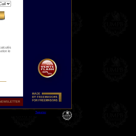
 calculés
selon le
NEWSLETTER
Tweeter
RE