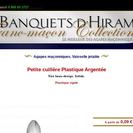
atuit
0 805 03 1717
...............
Agapes maçonniques. Vaisselle jetable
Petite cuillère Plastique Argentée
Très beau design. Solide.
Plastique rigide
0,09 €
A partir de