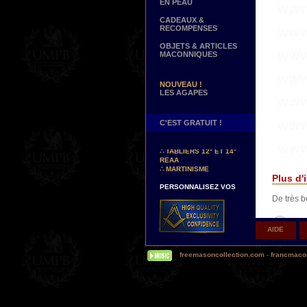
EN PEAU
CADEAUX &
RECOMPENSES
OBJETS & ARTICLES
MACONNIQUES
NOUVEAU !
LES AGAPES
C'EST GRATUIT !
NOUVEAUX DECORS !
∴
TABLIERS 12° ET 14°
REAA
∴
MARTINISME
Plus d'i
PERSONNALISEZ VOS
DECORS
De très b
VOTRE NOM BRODE A LA
MAIN SUR VOTRE
TABLIER, VORE CORDON
Paie
OU VOTRE SAUTOIR
AIDE
NOUVELLE PAGE !
∴
TEMOIGNAGES
freemasoncollection.com
-
francmacon
Le règlem
CLIENTS
cryptage 
NOUS RECHERCHONS...
Vous pou
DES REPRESENTANTS
OBLIGE 
Contactez-nous ici
Franc-ma