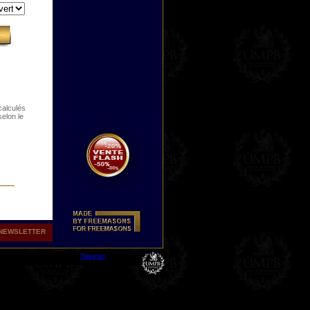
 calculés
selon le
NEWSLETTER
Tweeter
RE