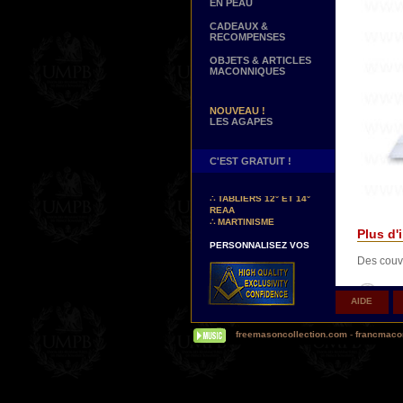
EN PEAU
CADEAUX &
RECOMPENSES
OBJETS & ARTICLES
MACONNIQUES
NOUVEAU !
LES AGAPES
C'EST GRATUIT !
NOUVEAUX DECORS !
∴
TABLIERS 12° ET 14°
REAA
∴
MARTINISME
Plus d'i
PERSONNALISEZ VOS
DECORS
Des couve
VOTRE NOM BRODE A LA
MAIN SUR VOTRE
TABLIER, VORE CORDON
Paie
OU VOTRE SAUTOIR
AIDE
NOUVELLE PAGE !
∴
TEMOIGNAGES
freemasoncollection.com
-
francmacon
Le règlem
CLIENTS
cryptage 
NOUS RECHERCHONS...
Vous pou
DES REPRESENTANTS
OBLIGE 
Contactez-nous ici
Franc-ma