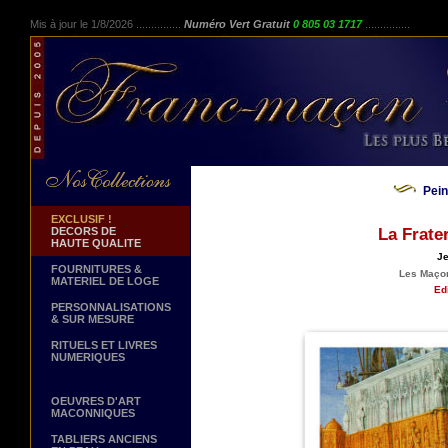
Mis à jour le 1/8/2026 ...............
Numéro Vert Gratuit
0 805 03 1717
...............
Pei
EXCLUSIF !
DECORS DE
La Frate
HAUTE QUALITE
Je
FOURNITURES &
Les Maçon
MATERIEL DE LOGE
Edi
PERSONNALISATIONS
& SUR MESURE
RITUELS ET LIVRES
NUMERIQUES
OEUVRES D'ART
MACONNIQUES
TABLIERS ANCIENS