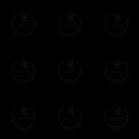
Franc-maçon Collection, la plus grande co
Franc-maçon Collection vous propose la pl
représentant des années de recherches et d
toujours en rapport avec la Maçonnerie, opé
tous les jours de nouvelles oeuvres. Prene
que pour le plaisir...
En savoir plus sur notre qualité de fabricati
Toile ou Papier d'Art, vous avez le choix
Les reproductions sont en général proposées
Malgré tout, il nous est bien sûr possible d'
oeuvres peintes peuvent être éditées sur p
Il suffit pour cela que vous nous le préci
Modes de Livraison et Temps de 
Nous proposons 3 modes de livraison:
- Livraison avec suivi et assurance,
- Livraison urgente, à la demande,
- Livraison gratuite mais sans suivi, ni assu
Tous nos articles étant réalisés spécialemen
des délais de réalisation.
En savoir plus sur les temps de fabrication e