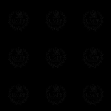
Si c'est un cadeau...
Vous pouvez ajouter un message personnel 
carte maçonnique et enverrons le colis de v
cadeau. Ce service est gratuit, bien évide
Cliquez ici pour écrire votre message
Paiement en ligne
Le règlement en ligne est assuré par
Payp
cryptage 128bits.
Vous pouvez régler avec vos cartes d
OBLIGE D'AVOIR UN COMPTE PAYPAL.
Franc-maçon Collection n'a à aucun momen
Les prix sont indiqués en euros. Pour votr
devises en cliquant sur
$ £
. Votre command
automatiquement dans votre devise au cour
En savoir plus...
Notez que vous serez débité par la soc