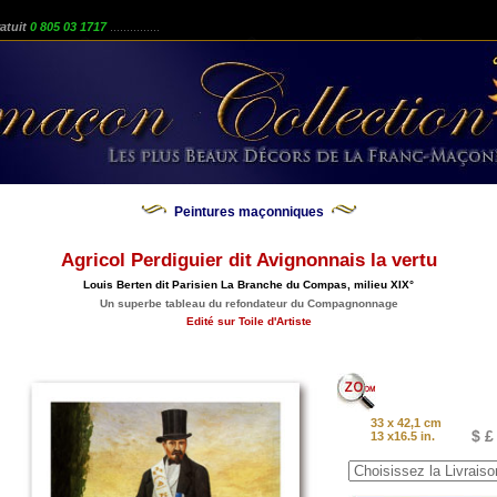
atuit
0 805 03 1717
...............
Peintures maçonniques
Agricol Perdiguier dit Avignonnais la vertu
Louis Berten dit Parisien La Branche du Compas, milieu XIX°
Un superbe tableau du refondateur du Compagnonnage
Edité sur Toile d'Artiste
33 x 42,1 cm
$ £
13 x16.5 in.