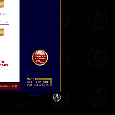
€ 66
ITE
NTIER
NEWSLETTER
Tweeter
ux