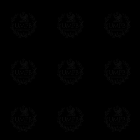
Franc-maçon Collection, la plus grande co
Franc-maçon Collection vous propose la pl
représentant des années de recherches et d
toujours en rapport avec la Maçonnerie, opé
tous les jours de nouvelles oeuvres. Prene
que pour le plaisir...
En savoir plus sur notre qualité de fabricati
Toile ou Papier d'Art, vous avez le choix
Les reproductions sont en général proposées
Malgré tout, il nous est bien sûr possible d'
oeuvres peintes peuvent être éditées sur p
Il suffit pour cela que vous nous le préci
Modes de Livraison et Temps de 
Nous proposons 3 modes de livraison:
- Livraison avec suivi et assurance,
- Livraison urgente, à la demande,
- Livraison gratuite mais sans suivi, ni assu
Tous nos articles étant réalisés spécialemen
des délais de réalisation.
En savoir plus sur les temps de fabrication e