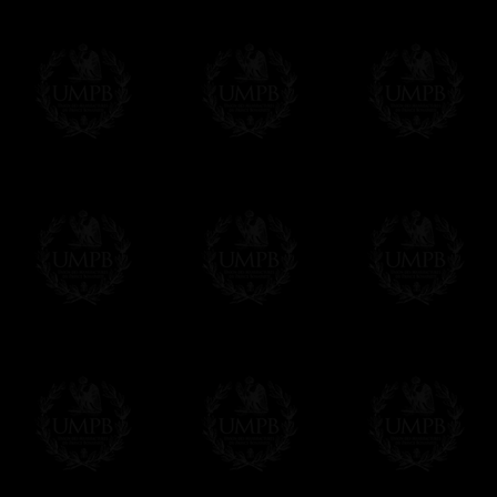
Si c'est un cadeau...
Vous pouvez ajouter un message personnel 
carte maçonnique et enverrons le colis de v
cadeau. Ce service est gratuit, bien évide
Cliquez ici pour écrire votre message
Paiement en ligne
Le règlement en ligne est assuré par
Payp
cryptage 128bits.
Vous pouvez régler avec vos cartes d
OBLIGE D'AVOIR UN COMPTE PAYPAL.
Franc-maçon Collection n'a à aucun momen
Les prix sont indiqués en euros. Pour votr
devises en cliquant sur
$ £
. Votre command
automatiquement dans votre devise au cour
En savoir plus...
Notez que vous serez débité par la soc