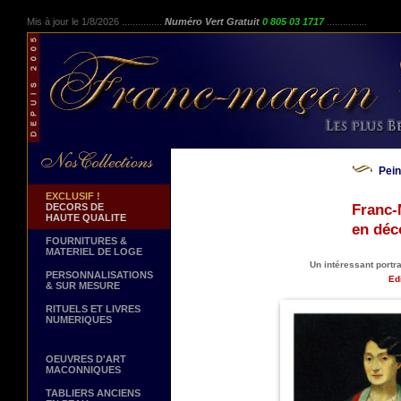
Mis à jour le 1/8/2026 ...............
Numéro Vert Gratuit
0 805 03 1717
...............
Pei
EXCLUSIF !
DECORS DE
Franc-
HAUTE QUALITE
en déc
FOURNITURES &
MATERIEL DE LOGE
Un intéressant portr
PERSONNALISATIONS
Edi
& SUR MESURE
RITUELS ET LIVRES
NUMERIQUES
OEUVRES D'ART
MACONNIQUES
TABLIERS ANCIENS