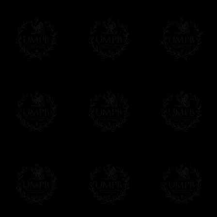
nous assurant des reproductions fidèlement
Au final, vous aurez du mal à distinguer l'o
n'a rien à voir avec l'original....
Franc-maçon Collection, la plus grande co
Franc-maçon Collection vous propose la pl
représentant des années de recherches et d
toujours en rapport avec la Maçonnerie, opé
tous les jours de nouvelles oeuvres. Prene
que pour le plaisir...
En savoir plus sur notre qualité de fabricati
Toile ou Papier d'Art, vous avez le choix
Les reproductions sont en général proposées
Malgré tout, il nous est bien sûr possible d'
oeuvres peintes peuvent être éditées sur p
Il suffit pour cela que vous nous le préci
Modes de Livraison et Temps de 
Nous proposons 3 modes de livraison:
- Livraison avec suivi et assurance,
- Livraison urgente, à la demande,
- Livraison gratuite mais sans suivi, ni assu