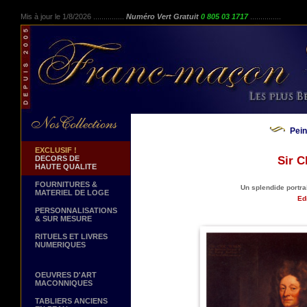
Mis à jour le 1/8/2026 ...............
Numéro Vert Gratuit
0 805 03 1717
...............
Pei
EXCLUSIF !
DECORS DE
Sir C
HAUTE QUALITE
FOURNITURES &
Un splendide portrai
MATERIEL DE LOGE
Edi
PERSONNALISATIONS
& SUR MESURE
RITUELS ET LIVRES
NUMERIQUES
OEUVRES D'ART
MACONNIQUES
TABLIERS ANCIENS