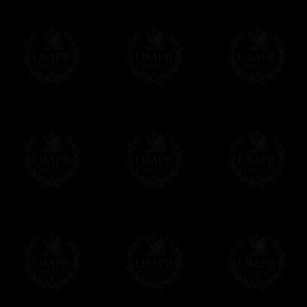
Tous nos articles étant réalisés spécialemen
des délais de réalisation.
En savoir plus sur les temps de fabrication e
Si c'est un cadeau...
Vous pouvez ajouter un message personnel 
carte maçonnique et enverrons le colis de v
cadeau. Ce service est gratuit, bien évide
Cliquez ici pour écrire votre message
Paiement en ligne
Le règlement en ligne est assuré par
Payp
cryptage 128bits.
Vous pouvez régler avec vos cartes d
OBLIGE D'AVOIR UN COMPTE PAYPAL.
Franc-maçon Collection n'a à aucun momen
Les prix sont indiqués en euros. Pour votr
devises en cliquant sur
$ £
. Votre command
automatiquement dans votre devise au cour
En savoir plus...
Notez que vous serez débité par la soc