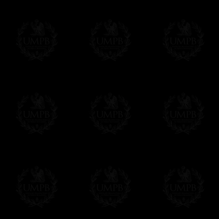
Il suffit pour cela que vous nous le préci
Modes de Livraison et Temps de 
Nous proposons 3 modes de livraison:
- Livraison avec suivi et assurance,
- Livraison urgente, à la demande,
- Livraison gratuite mais sans suivi, ni assu
Tous nos articles étant réalisés spécialemen
des délais de réalisation.
En savoir plus sur les temps de fabrication e
Si c'est un cadeau...
Vous pouvez ajouter un message personnel 
carte maçonnique et enverrons le colis de v
cadeau. Ce service est gratuit, bien évide
Cliquez ici pour écrire votre message
Paiement en ligne
Le règlement en ligne est assuré par
Payp
cryptage 128bits.
Vous pouvez régler avec vos cartes d
OBLIGE D'AVOIR UN COMPTE PAYPAL.