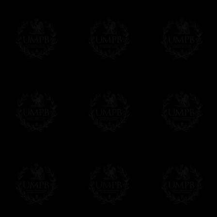
Samuel Beswick a affirmé que Swedenborg
Suède, en 1706, et avait créé le Rite de 
similaire dans une brève biographie qu' i
du "ciel et l'enfer" de Swedenborg. Mais l
théorie.
Toutes nos reproductions sont réalisées sur
les peintures. Du papier d'Art, gros grain, 
Nos outils de reproduction d'art sont les pl
impressions à 8 couleurs ( !) là ou l'offse
nous assurant des reproductions fidèlement
Au final, vous aurez du mal à distinguer l'o
n'a rien à voir avec l'original....
Franc-maçon Collection, la plus grande co
Franc-maçon Collection vous propose la pl
représentant des années de recherches et d
toujours en rapport avec la Maçonnerie, opé
tous les jours de nouvelles oeuvres. Prene
que pour le plaisir...
En savoir plus sur notre qualité de fabricati
Toile ou Papier d'Art, vous avez le choix
Les reproductions sont en général proposées
Malgré tout, il nous est bien sûr possible d'
oeuvres peintes peuvent être éditées sur p