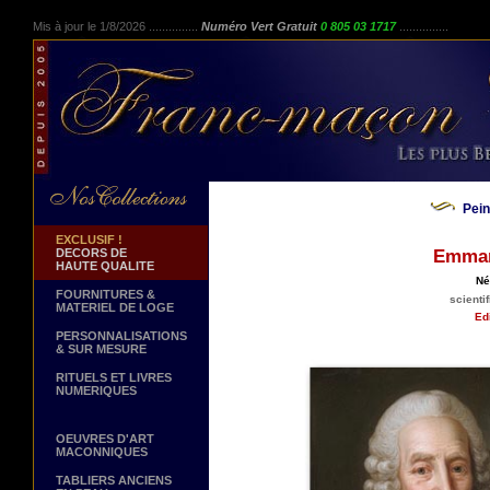
Mis à jour le 1/8/2026 ...............
Numéro Vert Gratuit
0 805 03 1717
...............
Pei
EXCLUSIF !
DECORS DE
Emman
HAUTE QUALITE
Né
FOURNITURES &
scienti
MATERIEL DE LOGE
Edi
PERSONNALISATIONS
& SUR MESURE
RITUELS ET LIVRES
NUMERIQUES
OEUVRES D'ART
MACONNIQUES
TABLIERS ANCIENS