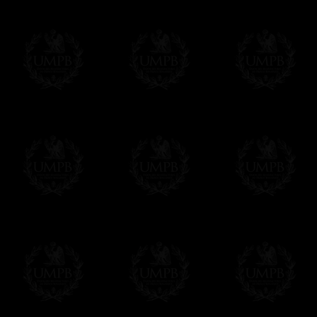
Franc-maçon Collection n'a à aucun momen
Les prix sont indiqués en euros. Pour votr
devises en cliquant sur
$ £
. Votre command
automatiquement dans votre devise au cour
En savoir plus...
Notez que vous serez débité par la soc