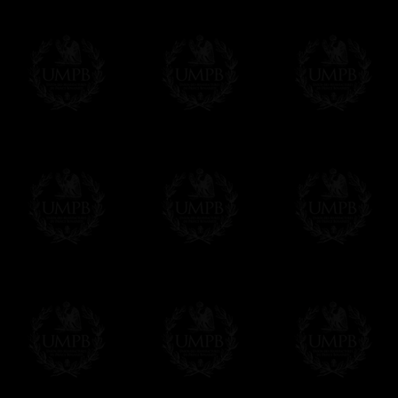
Vous pouvez ajouter un message personnel 
carte maçonnique et enverrons le colis de v
cadeau. Ce service est gratuit, bien évide
Cliquez ici pour écrire votre message
Paiement en ligne
Le règlement en ligne est assuré par
Payp
cryptage 128bits.
Vous pouvez régler avec vos cartes d
OBLIGE D'AVOIR UN COMPTE PAYPAL.
Franc-maçon Collection n'a à aucun momen
Les prix sont indiqués en euros. Pour votr
devises en cliquant sur
$ £
. Votre command
automatiquement dans votre devise au cour
En savoir plus...
Notez que vous serez débité par la soc