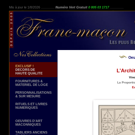
Mis à jour le 1/8/2026 ...............
Numéro Vert Gratuit
0 805 03 1717
...............
Oeu
EXCLUSIF !
DECORS DE
L'Archi
HAUTE QUALITE
Vin
FOURNITURES &
La Proporti
MATERIEL DE LOGE
Ed
PERSONNALISATIONS
& SUR MESURE
RITUELS ET LIVRES
NUMERIQUES
OEUVRES D'ART
MACONNIQUES
TABLIERS ANCIENS