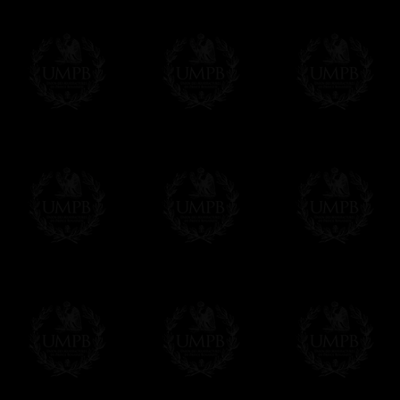
Franc-maçon Collection, la plus grande co
Franc-maçon Collection vous propose la pl
représentant des années de recherches et d
toujours en rapport avec la Maçonnerie, opé
tous les jours de nouvelles oeuvres. Prene
que pour le plaisir...
En savoir plus sur notre qualité de fabricati
Toile ou Papier d'Art, vous avez le choix
Les reproductions sont en général proposées
Malgré tout, il nous est bien sûr possible d'
oeuvres peintes peuvent être éditées sur p
Il suffit pour cela que vous nous le préci
Modes de Livraison et Temps de 
Nous proposons 3 modes de livraison:
- Livraison avec suivi et assurance,
- Livraison urgente, à la demande,
- Livraison gratuite mais sans suivi, ni assu
Tous nos articles étant réalisés spécialemen
des délais de réalisation.
En savoir plus sur les temps de fabrication e
Si c'est un cadeau...