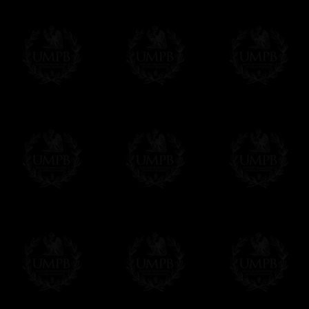
Franc-maçon Collection, la plus grande co
Franc-maçon Collection vous propose la pl
représentant des années de recherches et d
toujours en rapport avec la Maçonnerie, opé
tous les jours de nouvelles oeuvres. Prene
que pour le plaisir...
En savoir plus sur notre qualité de fabricati
Toile ou Papier d'Art, vous avez le choix
Les reproductions sont en général proposées
Malgré tout, il nous est bien sûr possible d'
oeuvres peintes peuvent être éditées sur p
Il suffit pour cela que vous nous le préci
Modes de Livraison et Temps de 
Nous proposons 3 modes de livraison:
- Livraison avec suivi et assurance,
- Livraison urgente, à la demande,
- Livraison gratuite mais sans suivi, ni assu
Tous nos articles étant réalisés spécialemen
des délais de réalisation.
En savoir plus sur les temps de fabrication e
Si c'est un cadeau...