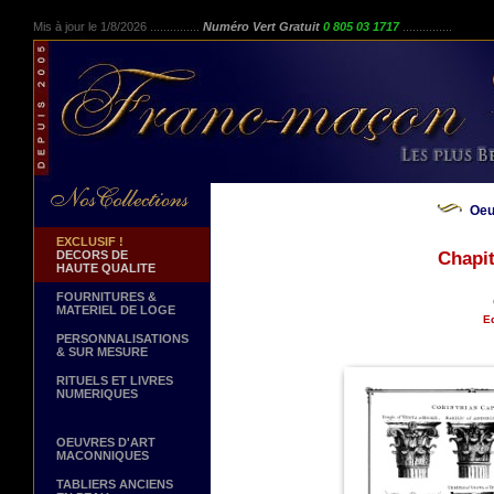
Mis à jour le 1/8/2026 ...............
Numéro Vert Gratuit
0 805 03 1717
...............
Oeu
EXCLUSIF !
DECORS DE
Chapit
HAUTE QUALITE
FOURNITURES &
MATERIEL DE LOGE
Ed
PERSONNALISATIONS
& SUR MESURE
RITUELS ET LIVRES
NUMERIQUES
OEUVRES D'ART
MACONNIQUES
TABLIERS ANCIENS