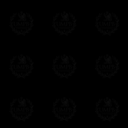
Vous pouvez ajouter un message personnel 
carte maçonnique et enverrons le colis de v
cadeau. Ce service est gratuit, bien évide
Cliquez ici pour écrire votre message
Paiement en ligne
Le règlement en ligne est assuré par
Payp
cryptage 128bits.
Vous pouvez régler avec vos cartes d
OBLIGE D'AVOIR UN COMPTE PAYPAL.
Franc-maçon Collection n'a à aucun momen
Les prix sont indiqués en euros. Pour votr
devises en cliquant sur
$ £
. Votre command
automatiquement dans votre devise au cour
En savoir plus...
Notez que vous serez débité par la soc