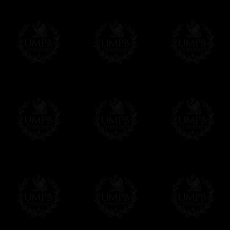
Vous pouvez ajouter un message personnel 
carte maçonnique et enverrons le colis de v
cadeau. Ce service est gratuit, bien évide
Cliquez ici pour écrire votre message
Paiement en ligne
Le règlement en ligne est assuré par
Payp
cryptage 128bits.
Vous pouvez régler avec vos cartes d
OBLIGE D'AVOIR UN COMPTE PAYPAL.
Franc-maçon Collection n'a à aucun momen
Les prix sont indiqués en euros. Pour votr
devises en cliquant sur
$ £
. Votre command
automatiquement dans votre devise au cour
En savoir plus...
Notez que vous serez débité par la soc