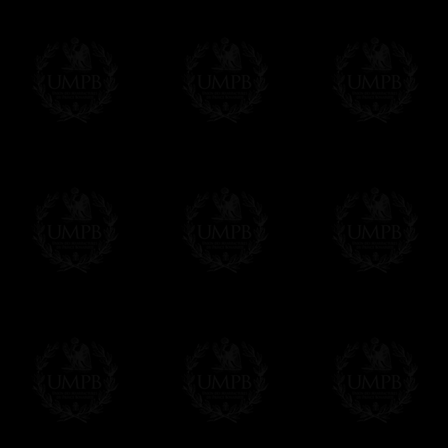
Franc-maçon Collection, la plus grande co
Franc-maçon Collection vous propose la pl
représentant des années de recherches et d
toujours en rapport avec la Maçonnerie, opé
tous les jours de nouvelles oeuvres. Prene
que pour le plaisir...
En savoir plus sur notre qualité de fabricati
Toile ou Papier d'Art, vous avez le choix
Les reproductions sont en général proposées
Malgré tout, il nous est bien sûr possible d'
oeuvres peintes peuvent être éditées sur p
Il suffit pour cela que vous nous le préci
Modes de Livraison et Temps de 
Nous proposons 3 modes de livraison:
- Livraison avec suivi et assurance,
- Livraison urgente, à la demande,
- Livraison gratuite mais sans suivi, ni assu
Tous nos articles étant réalisés spécialemen
des délais de réalisation.
En savoir plus sur les temps de fabrication e
Si c'est un cadeau...