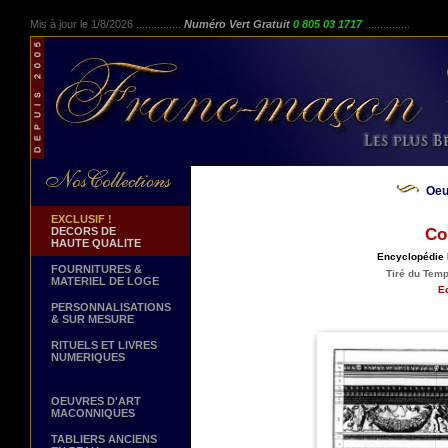
Mis à jour le 1/8/2026 ...............
Numéro Vert Gratuit
0 805 03 1717
...............
Oeu
EXCLUSIF !
DECORS DE
Co
HAUTE QUALITE
Encyclopédie 
FOURNITURES &
Tiré du Temp
MATERIEL DE LOGE
Ed
PERSONNALISATIONS
& SUR MESURE
RITUELS ET LIVRES
NUMERIQUES
OEUVRES D'ART
MACONNIQUES
TABLIERS ANCIENS