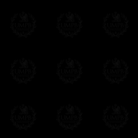
Franc-maçon Collection, la plus grande co
Franc-maçon Collection vous propose la pl
représentant des années de recherches et d
toujours en rapport avec la Maçonnerie, opé
tous les jours de nouvelles oeuvres. Prene
que pour le plaisir...
En savoir plus sur notre qualité de fabricati
Toile ou Papier d'Art, vous avez le choix
Les reproductions sont en général proposées
Malgré tout, il nous est bien sûr possible d'
oeuvres peintes peuvent être éditées sur p
Il suffit pour cela que vous nous le préci
Modes de Livraison et Temps de 
Nous proposons 3 modes de livraison:
- Livraison avec suivi et assurance,
- Livraison urgente, à la demande,
- Livraison gratuite mais sans suivi, ni assu
Tous nos articles étant réalisés spécialemen
des délais de réalisation.
En savoir plus sur les temps de fabrication e
Si c'est un cadeau...