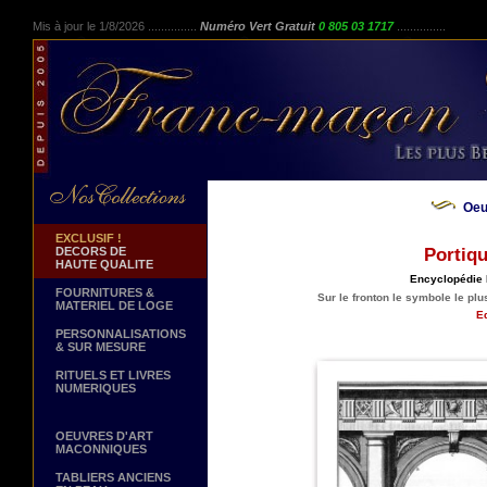
Mis à jour le 1/8/2026 ...............
Numéro Vert Gratuit
0 805 03 1717
...............
Oeu
EXCLUSIF !
DECORS DE
Portiq
HAUTE QUALITE
Encyclopédie 
FOURNITURES &
Sur le fronton le symbole le p
MATERIEL DE LOGE
Ed
PERSONNALISATIONS
& SUR MESURE
RITUELS ET LIVRES
NUMERIQUES
OEUVRES D'ART
MACONNIQUES
TABLIERS ANCIENS