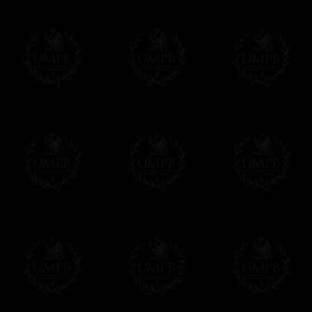
Vous pouvez ajouter un message personnel 
carte maçonnique et enverrons le colis de v
cadeau. Ce service est gratuit, bien évide
Cliquez ici pour écrire votre message
Paiement en ligne
Le règlement en ligne est assuré par
Payp
cryptage 128bits.
Vous pouvez régler avec vos cartes d
OBLIGE D'AVOIR UN COMPTE PAYPAL.
Franc-maçon Collection n'a à aucun momen
Les prix sont indiqués en euros. Pour votr
devises en cliquant sur
$ £
. Votre command
automatiquement dans votre devise au cour
En savoir plus...
Notez que vous serez débité par la soc