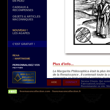
EN PEAU
CADEAUX &
RECOMPENSES
OBJETS & ARTICLES
MACONNIQUES
NOUVEAU !
LES AGAPES
C'EST GRATUIT !
NOUVEAUX DECORS !
∴
TABLIERS 12° ET 14°
REAA
∴
MARTINISME
PERSONNALISEZ VOS
Plus d'info...
DECORS
VOTRE NOM BRODE A LA
Le Margarita Philosophica était la plus 
MAIN SUR VOTRE
de la Renaissance . Il contenait toute l
TABLIER, VORE CORDON
apprendre et était employé comme manuel
OU VOTRE SAUTOIR
Service Clients.
Qui som
AIDE
CONTACT
Fabrication/Livraison.
Astronomie :
NOUVELLE PAGE !
Recommander ce site.
Séc
Ptolémée présentant Astronomia comme l'
∴
TEMOIGNAGES
freemasoncollection.com
-
francmaconcollection.fr
CLIENTS
Toutes nos reproductions sont réalisées sur
NOUS RECHERCHONS...
les peintures. Du papier d'Art, gros grain, 
DES REPRESENTANTS
Nos outils de reproduction d'art sont les pl
Contactez-nous ici
impressions à 8 couleurs ( !) là ou l'offse
nous assurant des reproductions fidèlement