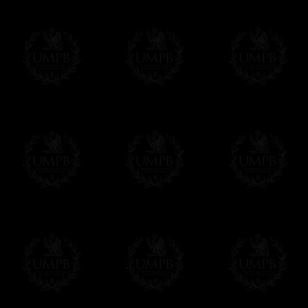
des délais de réalisation.
En savoir plus sur les temps de fabrication e
Si c'est un cadeau...
Vous pouvez ajouter un message personnel 
carte maçonnique et enverrons le colis de v
cadeau. Ce service est gratuit, bien évide
Cliquez ici pour écrire votre message
Paiement en ligne
Le règlement en ligne est assuré par
Payp
cryptage 128bits.
Vous pouvez régler avec vos cartes d
OBLIGE D'AVOIR UN COMPTE PAYPAL.
Franc-maçon Collection n'a à aucun momen
Les prix sont indiqués en euros. Pour votr
devises en cliquant sur
$ £
. Votre command
automatiquement dans votre devise au cour
En savoir plus...
Notez que vous serez débité par la soc