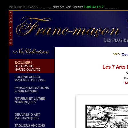
Mis à jour le 1/8/2026 ...............
Numéro Vert Gratuit
0 805 03 1717
...............
Oeu
EXCLUSIF !
DECORS DE
Les 7 Arts
HAUTE QUALITE
G
FOURNITURES &
Ma
MATERIEL DE LOGE
Ed
PERSONNALISATIONS
& SUR MESURE
RITUELS ET LIVRES
NUMERIQUES
OEUVRES D'ART
MACONNIQUES
TABLIERS ANCIENS