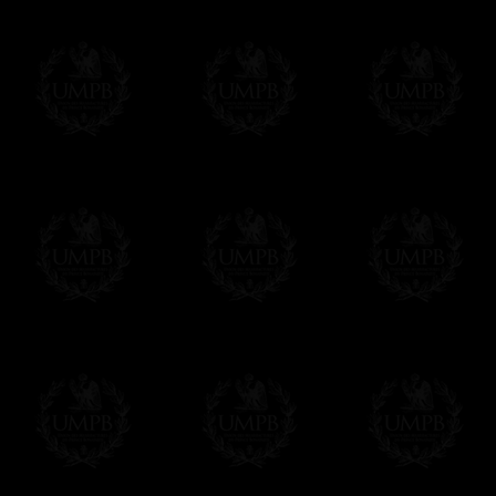
Au final, vous aurez du mal à distinguer l'o
n'a rien à voir avec l'original....
Franc-maçon Collection, la plus grande co
Franc-maçon Collection vous propose la pl
représentant des années de recherches et d
toujours en rapport avec la Maçonnerie, opé
tous les jours de nouvelles oeuvres. Prene
que pour le plaisir...
En savoir plus sur notre qualité de fabricati
Toile ou Papier d'Art, vous avez le choix
Les reproductions sont en général proposées
Malgré tout, il nous est bien sûr possible d'
oeuvres peintes peuvent être éditées sur p
Il suffit pour cela que vous nous le préci
Modes de Livraison et Temps de 
Nous proposons 3 modes de livraison:
- Livraison avec suivi et assurance,
- Livraison urgente, à la demande,
- Livraison gratuite mais sans suivi, ni assu
Tous nos articles étant réalisés spécialemen