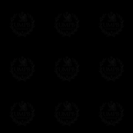
Tous nos articles étant réalisés spécialemen
des délais de réalisation.
En savoir plus sur les temps de fabrication e
Si c'est un cadeau...
Vous pouvez ajouter un message personnel 
carte maçonnique et enverrons le colis de v
cadeau. Ce service est gratuit, bien évide
Cliquez ici pour écrire votre message
Paiement en ligne
Le règlement en ligne est assuré par
Payp
cryptage 128bits.
Vous pouvez régler avec vos cartes d
OBLIGE D'AVOIR UN COMPTE PAYPAL.
Franc-maçon Collection n'a à aucun momen
Les prix sont indiqués en euros. Pour votr
devises en cliquant sur
$ £
. Votre command
automatiquement dans votre devise au cour
En savoir plus...
Notez que vous serez débité par la soc