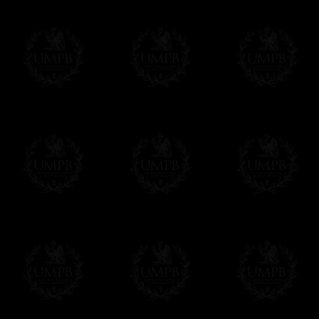
impressions à 8 couleurs ( !) là ou l'offse
nous assurant des reproductions fidèlement
Au final, vous aurez du mal à distinguer l'o
n'a rien à voir avec l'original....
Franc-maçon Collection, la plus grande co
Franc-maçon Collection vous propose la pl
représentant des années de recherches et d
toujours en rapport avec la Maçonnerie, opé
tous les jours de nouvelles oeuvres. Prene
que pour le plaisir...
En savoir plus sur notre qualité de fabricati
Toile ou Papier d'Art, vous avez le choix
Les reproductions sont en général proposées
Malgré tout, il nous est bien sûr possible d'
oeuvres peintes peuvent être éditées sur p
Il suffit pour cela que vous nous le préci
Modes de Livraison et Temps de 
Nous proposons 3 modes de livraison:
- Livraison avec suivi et assurance,
- Livraison urgente, à la demande,
- Livraison gratuite mais sans suivi, ni assu