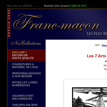
Mis à jour le 1/8/2026 ...............
Numéro Vert Gratuit
0 805 03 1717
...............
Oeu
EXCLUSIF !
DECORS DE
Les 7 Arts
HAUTE QUALITE
G
FOURNITURES &
Ma
MATERIEL DE LOGE
Ed
PERSONNALISATIONS
& SUR MESURE
RITUELS ET LIVRES
NUMERIQUES
OEUVRES D'ART
MACONNIQUES
TABLIERS ANCIENS