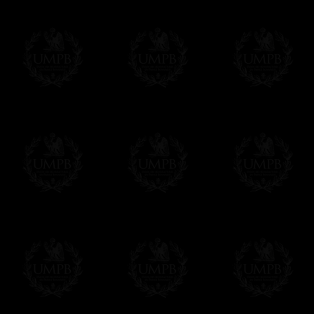
Tous nos articles étant réalisés spécialemen
des délais de réalisation.
En savoir plus sur les temps de fabrication e
Si c'est un cadeau...
Vous pouvez ajouter un message personnel 
carte maçonnique et enverrons le colis de v
cadeau. Ce service est gratuit, bien évide
Cliquez ici pour écrire votre message
Paiement en ligne
Le règlement en ligne est assuré par
Payp
cryptage 128bits.
Vous pouvez régler avec vos cartes d
OBLIGE D'AVOIR UN COMPTE PAYPAL.
Franc-maçon Collection n'a à aucun momen
Les prix sont indiqués en euros. Pour votr
devises en cliquant sur
$ £
. Votre command
automatiquement dans votre devise au cour
En savoir plus...
Notez que vous serez débité par la soc