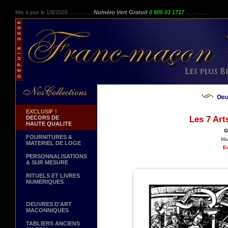
Mis à jour le 1/8/2026 ...............
Numéro Vert Gratuit
0 805 03 1717
...............
Oeu
EXCLUSIF !
DECORS DE
Les 7 Art
HAUTE QUALITE
G
FOURNITURES &
Ma
MATERIEL DE LOGE
Ed
PERSONNALISATIONS
& SUR MESURE
RITUELS ET LIVRES
NUMERIQUES
OEUVRES D'ART
MACONNIQUES
TABLIERS ANCIENS