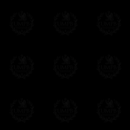
impressions à 8 couleurs ( !) là ou l'offse
nous assurant des reproductions fidèlement
Au final, vous aurez du mal à distinguer l'o
n'a rien à voir avec l'original....
Franc-maçon Collection, la plus grande co
Franc-maçon Collection vous propose la pl
représentant des années de recherches et d
toujours en rapport avec la Maçonnerie, opé
tous les jours de nouvelles oeuvres. Prene
que pour le plaisir...
En savoir plus sur notre qualité de fabricati
Toile ou Papier d'Art, vous avez le choix
Les reproductions sont en général proposées
Malgré tout, il nous est bien sûr possible d'
oeuvres peintes peuvent être éditées sur p
Il suffit pour cela que vous nous le préci
Modes de Livraison et Temps de 
Nous proposons 3 modes de livraison:
- Livraison avec suivi et assurance,
- Livraison urgente, à la demande,
- Livraison gratuite mais sans suivi, ni assu