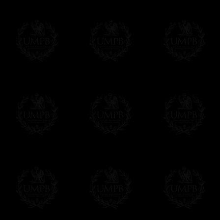
En savoir plus sur notre qualité de fabricati
Toile ou Papier d'Art, vous avez le choix
Les reproductions sont en général proposées
Malgré tout, il nous est bien sûr possible d'
oeuvres peintes peuvent être éditées sur p
Il suffit pour cela que vous nous le préci
Modes de Livraison et Temps de 
Nous proposons 3 modes de livraison:
- Livraison avec suivi et assurance,
- Livraison urgente, à la demande,
- Livraison gratuite mais sans suivi, ni assu
Tous nos articles étant réalisés spécialemen
des délais de réalisation.
En savoir plus sur les temps de fabrication e
Si c'est un cadeau...
Vous pouvez ajouter un message personnel 
carte maçonnique et enverrons le colis de v
cadeau. Ce service est gratuit, bien évide
Cliquez ici pour écrire votre message
Paiement en ligne