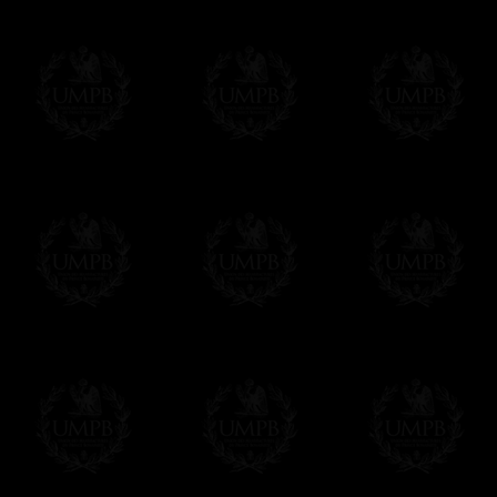
Le règlement en ligne est assuré par
Payp
cryptage 128bits.
Vous pouvez régler avec vos cartes d
OBLIGE D'AVOIR UN COMPTE PAYPAL.
Franc-maçon Collection n'a à aucun momen
Les prix sont indiqués en euros. Pour votr
devises en cliquant sur
$ £
. Votre command
automatiquement dans votre devise au cour
En savoir plus...
Notez que vous serez débité par la soc