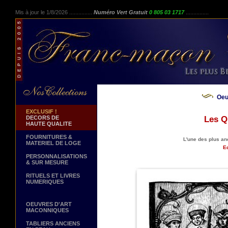
Mis à jour le 1/8/2026 ...............
Numéro Vert Gratuit
0 805 03 1717
...............
Oeu
EXCLUSIF !
DECORS DE
Les Q
HAUTE QUALITE
FOURNITURES &
L'une des plus a
MATERIEL DE LOGE
Ed
PERSONNALISATIONS
& SUR MESURE
RITUELS ET LIVRES
NUMERIQUES
OEUVRES D'ART
MACONNIQUES
TABLIERS ANCIENS